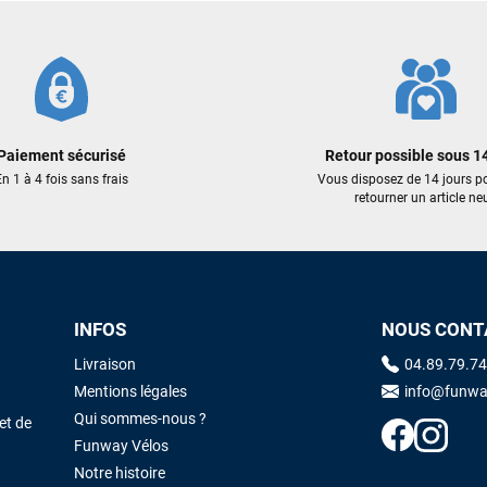
François
il y a un mois
J’ai commandé un pack via leur site internet. À peine la commande
validée, le magasin m’a appelé pour confirmer avec moi les
caractéristiques des équipements, me conseiller sur le matériel à choisir,
et m’a même offert du matériel en plus. Niveau réactivité, c’est au top :
la commande est partie le lendemain, et j’ai bien reçu tout le matériel
Paiement sécurisé
Retour possible sous 14
dans un colis propre et soigné. Plus qu’à tester ça sur l’eau ! Je
n 1 à 4 fois sans frais
Vous disposez de 14 jours p
recommande vivement ce magasin pour son professionnalisme et sa
retourner un article neu
réactivité.
Sébastien BACHELIER
il y a un mois
Cela faisait 6 mois que je galérais à remplacer ma board eux m'ont
INFOS
NOUS CONT
trouvé une pépite à laquelle je n'aurais jamais pensé ! Excellent conseil
excellent prix et en plus super sympas. Merci encore pour cette severne
Livraison
04.89.79.74
dyno !
Mentions légales
info@funwa
Qui sommes-nous ?
et de
Maronui RICHMOND
il y a 3 mois
Funway Vélos
J'ai acheté une voile d'occasion depuis Tahiti. Super service. L'envoi a
Notre histoire