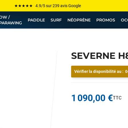
Les plus grandes marques sont chez Funway
DW /
Jusqu’à -75% de remise sur le windsurf, wingfoil, etc...
PADDLE
SURF
NÉOPRÈNE
PROMOS
OC
PARAWING
💰 Meilleur prix garanti — Moins cher ailleurs ? On s’aligne !
Besoin de conseils de pro ? Appelle nous !
SEVERNE H8 
Vérifier la disponibilité au :
0
1 090,00 €