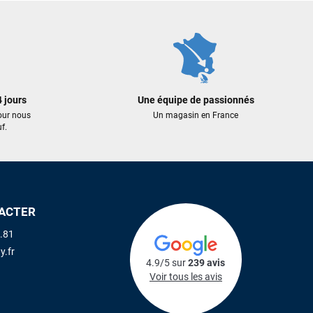
 jours
Une équipe de passionnés
our nous
Un magasin en France
f.
ACTER
.81
y.fr
4.9/5 sur
239 avis
Voir tous les avis