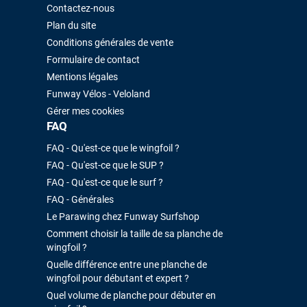
été rapide. La voile est arrivée en super état. Mauruuru roa.
Contactez-nous
Plan du site
Conditions générales de vente
VOIR TOUS LES AVIS
LAISSER UN AVIS
Formulaire de contact
Mentions légales
Funway Vélos - Veloland
Gérer mes cookies
FAQ
FAQ - Qu'est-ce que le wingfoil ?
FAQ - Qu'est-ce que le SUP ?
FAQ - Qu'est-ce que le surf ?
FAQ - Générales
Le Parawing chez Funway Surfshop
Comment choisir la taille de sa planche de
wingfoil ?
Quelle différence entre une planche de
wingfoil pour débutant et expert ?
Quel volume de planche pour débuter en