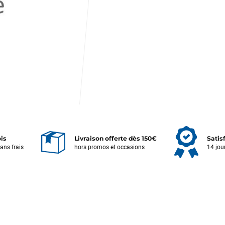
ois
Livraison offerte dès 150€
Satis
sans frais
hors promos et occasions
14 jou
Votre satisfaction est notre priorité !
Découvrez quelques uns de vos
commentaires laissés sur Google