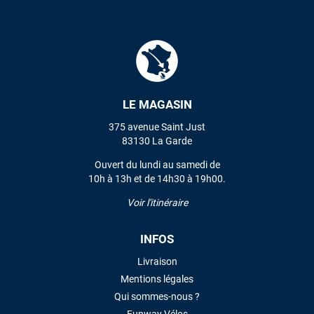
m'ont trouvé une pépite à laquelle je n'aurais jamais pensé !
Excellent conseil excellent prix et en plus super sympas. Merci
encore pour cette severne dyno !
Maronui RICHMOND
il y a 2 mois
J'ai acheté une voile d'occasion depuis Tahiti. Super service.
LE MAGASIN
L'envoi a été rapide. La voile est arrivée en super état.
375 avenue Saint Just
Mauruuru roa.
83130 La Garde
Ouvert du lundi au samedi de
10h à 13h et de 14h30 à 19h00.
VOIR TOUS LES AVIS
Voir l'itinéraire
LAISSER UN AVIS
INFOS
Livraison
Mentions légales
Qui sommes-nous ?