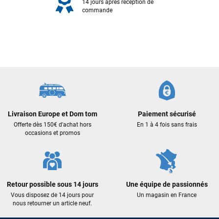
14 jours après réception de
commande
Livraison Europe et Dom tom
Paiement sécurisé
Offerte dès 150€ d'achat hors
En 1 à 4 fois sans frais
occasions et promos
Frédéric sternheim
il y a 2 semaines
Des conseils (par téléphone), du matos d'occasion de bonne
qualité : c'est toujours un plaisir!
Retour possible sous 14 jours
Une équipe de passionnés
Vous disposez de 14 jours pour
Un magasin en France
Sébastien BACHELIER
il y a 2 semaines
nous retourner un article neuf.
Cela faisait 6 mois que je galérais à remplacer ma board eux