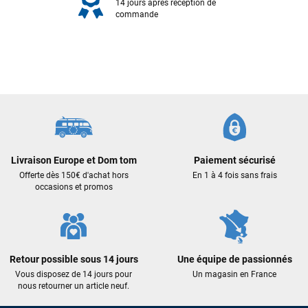
14 jours après réception de
commande
François
il y a un mois
Livraison Europe et Dom tom
Paiement sécurisé
Offerte dès 150€ d'achat hors
En 1 à 4 fois sans frais
J’ai commandé un pack via leur site internet. À peine la
occasions et promos
commande validée, le magasin m’a appelé pour confirmer
avec moi les caractéristiques des équipements, me conseiller
sur le matériel à choisir, et m’a même offert du matériel en
plus. Niveau réactivité, c’est au top : la commande est partie
le lendemain, et j’ai bien reçu tout le matériel dans un colis
Retour possible sous 14 jours
Une équipe de passionnés
propre et soigné. Plus qu’à tester ça sur l’eau ! Je
Vous disposez de 14 jours pour
Un magasin en France
recommande vivement ce magasin pour son
nous retourner un article neuf.
professionnalisme et sa réactivité.