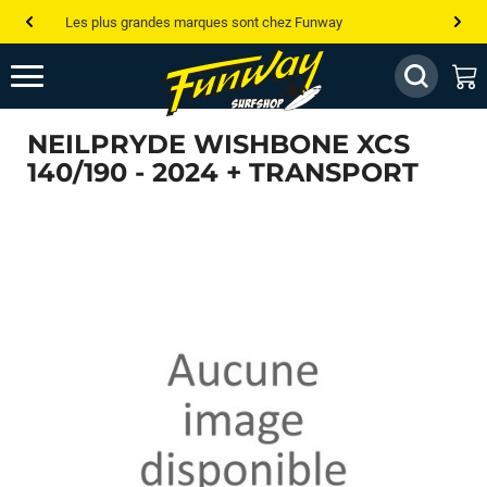
Les plus grandes marques sont chez Funway
Jusqu’à -75% de remise sur le windsurf, wingfoil, etc...
💰 Meilleur prix garanti — Moins cher ailleurs ? On s’aligne !
NEILPRYDE WISHBONE XCS
Besoin de conseils de pro ? Appelle nous !
140/190 - 2024 + TRANSPORT