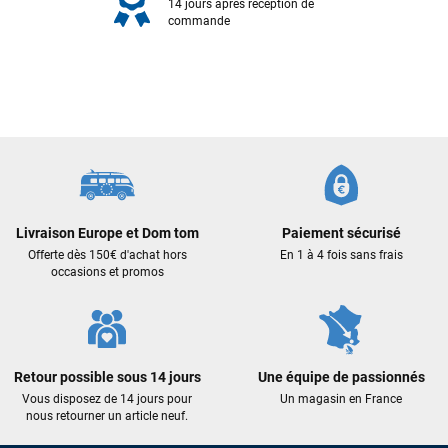
14 jours après réception de
commande
François
il y a un mois
Livraison Europe et Dom tom
Paiement sécurisé
Offerte dès 150€ d'achat hors
En 1 à 4 fois sans frais
J’ai commandé un pack via leur site internet. À peine la
occasions et promos
commande validée, le magasin m’a appelé pour confirmer
avec moi les caractéristiques des équipements, me conseiller
sur le matériel à choisir, et m’a même offert du matériel en
plus. Niveau réactivité, c’est au top : la commande est partie
le lendemain, et j’ai bien reçu tout le matériel dans un colis
Retour possible sous 14 jours
Une équipe de passionnés
propre et soigné. Plus qu’à tester ça sur l’eau ! Je
Vous disposez de 14 jours pour
Un magasin en France
recommande vivement ce magasin pour son
nous retourner un article neuf.
professionnalisme et sa réactivité.