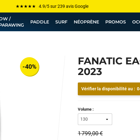
Les plus grandes marques sont chez Funway
DW /
Jusqu’à -75% de remise sur le windsurf, wingfoil, etc...
PADDLE
SURF
NÉOPRÈNE
PROMOS
OC
PARAWING
💰 Meilleur prix garanti — Moins cher ailleurs ? On s’aligne !
Besoin de conseils de pro ? Appelle nous !
FANATIC EA
-40%
2023
Vérifier la disponibilité au :
0
Volume :
1 799,00 €