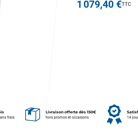
1 079,40 €
ois
Livraison offerte dès 150€
Satis
sans frais
hors promos et occasions
14 jou