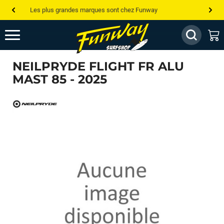
Les plus grandes marques sont chez Funway
Jusqu’à -75% de remise sur le windsurf, wingfoil, etc...
💰 Meilleur prix garanti — Moins cher ailleurs ? On s’aligne !
NEILPRYDE FLIGHT FR ALU
Besoin de conseils de pro ? Appelle nous !
MAST 85 - 2025