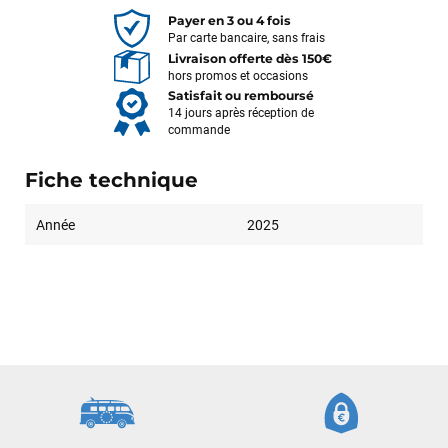
Payer en 3 ou 4 fois
Par carte bancaire, sans frais
Livraison offerte dès 150€
hors promos et occasions
Satisfait ou remboursé
14 jours après réception de
commande
Fiche technique
Année
2025
François
il y a un mois
J’ai commandé un pack via leur site internet. À peine la
commande validée, le magasin m’a appelé pour confirmer
avec moi les caractéristiques des équipements, me conseiller
sur le matériel à choisir, et m’a même offert du matériel en