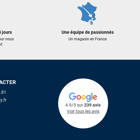
 jours
Une équipe de passionnés
our nous
Un magasin en France
f.
ACTER
.81
y.fr
4.9/5 sur
239 avis
Voir tous les avis