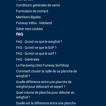
Sébastien BACHELIER
il y a un mois
Conditions générales de vente
Cela faisait 6 mois que je galérais à remplacer ma board eux m'ont
Formulaire de contact
trouvé une pépite à laquelle je n'aurais jamais pensé ! Excellent conseil
Mentions légales
excellent prix et en plus super sympas. Merci encore pour cette severne
Funway Vélos - Veloland
dyno !
Gérer mes cookies
FAQ
Maronui RICHMOND
il y a 3 mois
FAQ - Qu'est-ce que le wingfoil ?
J'ai acheté une voile d'occasion depuis Tahiti. Super service. L'envoi a
FAQ - Qu'est-ce que le SUP ?
été rapide. La voile est arrivée en super état. Mauruuru roa.
FAQ - Qu'est-ce que le surf ?
FAQ - Générales
Le Parawing chez Funway Surfshop
VOIR TOUS LES AVIS
LAISSER UN AVIS
Comment choisir la taille de sa planche de
wingfoil ?
Quelle différence entre une planche de
wingfoil pour débutant et expert ?
Quel volume de planche pour débuter en
wingfoil ?
Quelle est la différence entre une planche