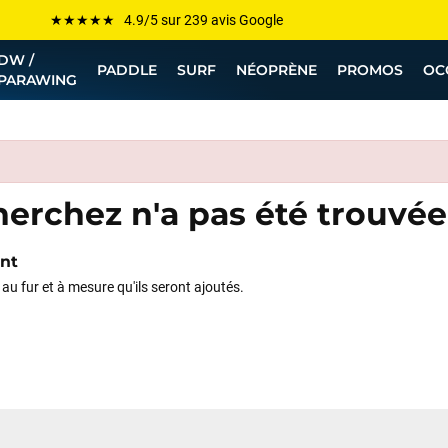
★★★★★ 4.9/5 sur 239 avis Google
Les plus grandes marques sont chez Funway
DW /
PADDLE
SURF
NÉOPRÈNE
PROMOS
OC
PARAWING
Jusqu’à -75% de remise sur le windsurf, wingfoil, etc...
💰 Meilleur prix garanti — Moins cher ailleurs ? On s’aligne !
Besoin de conseils de pro ? Appelle nous !
erchez n'a pas été trouvée
ent
i au fur et à mesure qu'ils seront ajoutés.