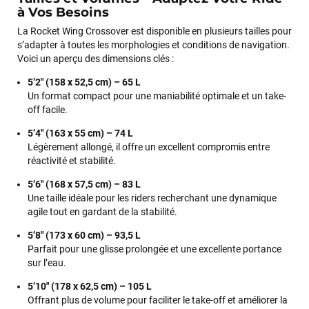
à Vos Besoins
La Rocket Wing Crossover est disponible en plusieurs tailles pour
s’adapter à toutes les morphologies et conditions de navigation.
Voici un aperçu des dimensions clés :
5’2" (158 x 52,5 cm) – 65 L
Un format compact pour une maniabilité optimale et un take-
off facile.
5’4" (163 x 55 cm) – 74 L
Légèrement allongé, il offre un excellent compromis entre
réactivité et stabilité.
5’6" (168 x 57,5 cm) – 83 L
Une taille idéale pour les riders recherchant une dynamique
agile tout en gardant de la stabilité.
5’8" (173 x 60 cm) – 93,5 L
Parfait pour une glisse prolongée et une excellente portance
sur l’eau.
5’10" (178 x 62,5 cm) – 105 L
Offrant plus de volume pour faciliter le take-off et améliorer la