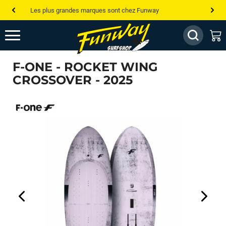
Les plus grandes marques sont chez Funway
Jusqu’à -75% de remise sur le windsurf, wingfoil, etc...
💰 Meilleur prix garanti — Moins cher ailleurs ? On s’aligne !
F-ONE - ROCKET WING
Besoin de conseils de pro ? Appelle nous !
CROSSOVER - 2025