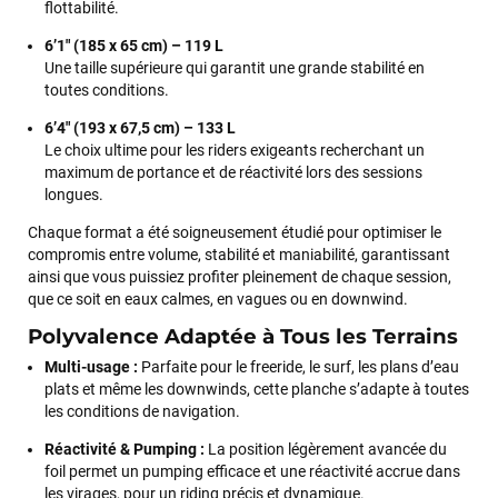
flottabilité.
6’1" (185 x 65 cm) – 119 L
Une taille supérieure qui garantit une grande stabilité en
Frédéric sternheim
il y a 2 semaines
toutes conditions.
Des conseils (par téléphone), du matos d'occasion de bonne
6’4" (193 x 67,5 cm) – 133 L
qualité : c'est toujours un plaisir!
Le choix ultime pour les riders exigeants recherchant un
maximum de portance et de réactivité lors des sessions
longues.
Sébastien BACHELIER
il y a 2 semaines
Chaque format a été soigneusement étudié pour optimiser le
Cela faisait 6 mois que je galérais à remplacer ma board eux
compromis entre volume, stabilité et maniabilité, garantissant
m'ont trouvé une pépite à laquelle je n'aurais jamais pensé !
ainsi que vous puissiez profiter pleinement de chaque session,
Excellent conseil excellent prix et en plus super sympas. Merci
que ce soit en eaux calmes, en vagues ou en downwind.
encore pour cette severne dyno !
Polyvalence Adaptée à Tous les Terrains
Multi-usage :
Parfaite pour le freeride, le surf, les plans d’eau
Maronui RICHMOND
il y a 2 mois
plats et même les downwinds, cette planche s’adapte à toutes
J'ai acheté une voile d'occasion depuis Tahiti. Super service.
les conditions de navigation.
L'envoi a été rapide. La voile est arrivée en super état.
Réactivité & Pumping :
La position légèrement avancée du
Mauruuru roa.
foil permet un pumping efficace et une réactivité accrue dans
les virages, pour un riding précis et dynamique.