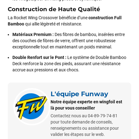
Construction de Haute Qualité
VOIR TOUS LES AVIS
La Rocket Wing Crossover bénéficie d’une
construction Full
Bamboo
qui allie légèreté et résistance.
LAISSER UN AVIS
Matériaux Premium :
Des fibres de bambou, insérées entre
des couches de fibres de verre, offrent une robustesse
exceptionnelle tout en maintenant un poids minimal.
Double Renfort sur le Pont :
Le système de Double Bamboo
Deck renforce la zone des pieds, assurant une résistance
accrue aux pressions et aux chocs.
L'équipe Funway
Notre équipe experte en wingfoil est
là pour vous conseiller
Contactez nous au 04-89-79-74-81
pour toute demande de conseils,
renseignements ou assistance pour
valider les étapes sur le web.