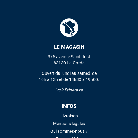
L'envoi a été rapide. La voile est arrivée en super état.
Mauruuru roa.
VOIR TOUS LES AVIS
LE MAGASIN
LAISSER UN AVIS
375 avenue Saint Just
83130 La Garde
Ouvert du lundi au samedi de
10h à 13h et de 14h30 à 19h00.
Voir l'itinéraire
INFOS
Livraison
Mentions légales
Qui sommes-nous ?