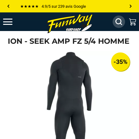
Les plus grandes marques sont chez Funway
Jusqu’à -75% de remise sur le windsurf, wingfoil, etc...
💰 Meilleur prix garanti — Moins cher ailleurs ? On s’aligne !
ION - SEEK AMP FZ 5/4 HOMME
Besoin de conseils de pro ? Appelle nous !
-35%