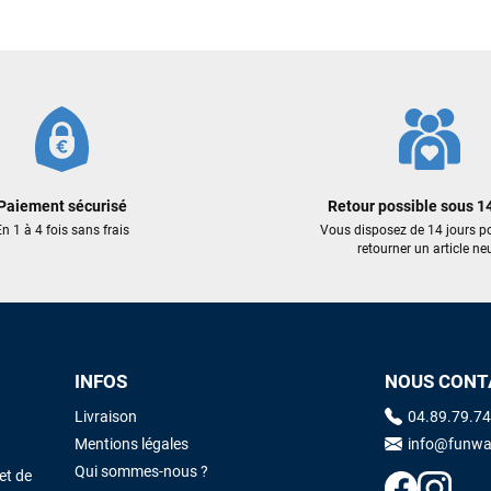
 €
1 199,00 €
2 549,00 €
Sébastien BACHELIER
il y a un mois
ER AU PANIER
AJOUTER AU PANIER
AJOUTER
Cela faisait 6 mois que je galérais à remplacer ma board eux m'ont
trouvé une pépite à laquelle je n'aurais jamais pensé ! Excellent conseil
excellent prix et en plus super sympas. Merci encore pour cette severne
dyno !
Paiement sécurisé
Retour possible sous 14
Maronui RICHMOND
il y a 3 mois
n 1 à 4 fois sans frais
Vous disposez de 14 jours p
retourner un article neu
J'ai acheté une voile d'occasion depuis Tahiti. Super service. L'envoi a
été rapide. La voile est arrivée en super état. Mauruuru roa.
VOIR TOUS LES AVIS
LAISSER UN AVIS
INFOS
NOUS CONT
Livraison
04.89.79.74
Mentions légales
info@funwa
Qui sommes-nous ?
et de