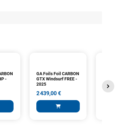
 CARBON
GA Foils Foil CARBON
GA Foils Foil CA
HP -
GTX Windsurf FREE -
Windsurf Foil Set
2025
Phantom FR - 202
2 439,00 €
2 549,00 €