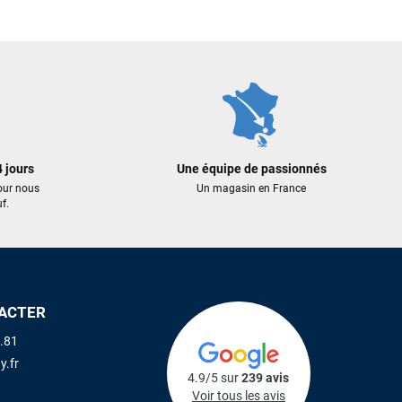
2 439,00 €
2 549,00 €
 AU PANIER
AJOUTER AU PANIER
AJOUTER A
 jours
Une équipe de passionnés
our nous
Un magasin en France
f.
ACTER
.81
y.fr
4.9/5 sur
239 avis
Voir tous les avis