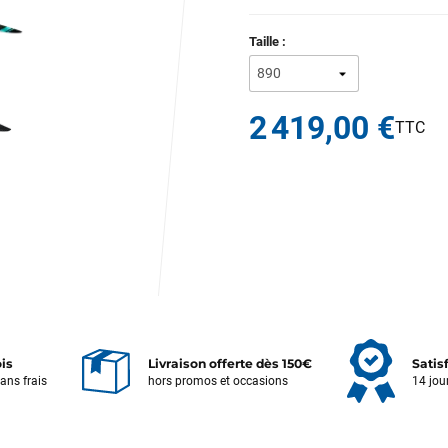
Taille :
2 419,00 €
ois
Livraison offerte dès 150€
Satis
sans frais
hors promos et occasions
14 jou