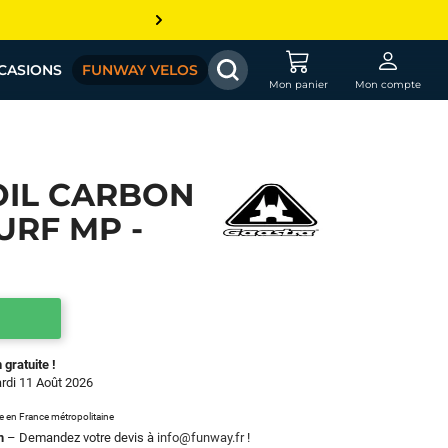
CASIONS
FUNWAY VELOS
Mon panier
Mon compte
OIL CARBON
URF MP -
 gratuite !
ardi 11 Août 2026
le en France métropolitaine
m
– Demandez votre devis à
info@funway.fr
!