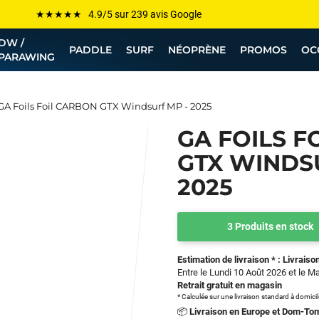
Les plus grandes marques sont chez Funway
DW /
Jusqu’à -75% de remise sur le windsurf, wingfoil, etc...
PADDLE
SURF
NÉOPRÈNE
PROMOS
OC
PARAWING
💰 Meilleur prix garanti — Moins cher ailleurs ? On s’aligne !
Besoin de conseils de pro ? Appelle nous !
GA Foils Foil CARBON GTX Windsurf MP - 2025
GA FOILS F
GTX WINDS
2025
3 Produits en stock
Estimation de livraison * : Livraison
Entre le Lundi 10 Août 2026 et le M
Retrait gratuit en magasin
* Calculée sur une livraison standard à domici
📦
Livraison en Europe et Dom-To