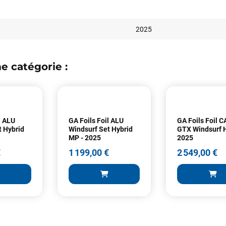
2025
e catégorie :
Votre satisfaction est notre priorité !
Découvrez quelques uns de vos
commentaires laissés sur Google
l ALU
GA Foils Foil ALU
GA Foils Foil
t Hybrid
Windsurf Set Hybrid
GTX Windsurf 
François
il y a un mois
MP - 2025
2025
J’ai commandé un pack via leur site internet. À peine la commande
€
1 199,00 €
2 549,00 €
validée, le magasin m’a appelé pour confirmer avec moi les
caractéristiques des équipements, me conseiller sur le matériel à choisir,
et m’a même offert du matériel en plus. Niveau réactivité, c’est au top :
la commande est partie le lendemain, et j’ai bien reçu tout le matériel
dans un colis propre et soigné. Plus qu’à tester ça sur l’eau ! Je
recommande vivement ce magasin pour son professionnalisme et sa
réactivité.