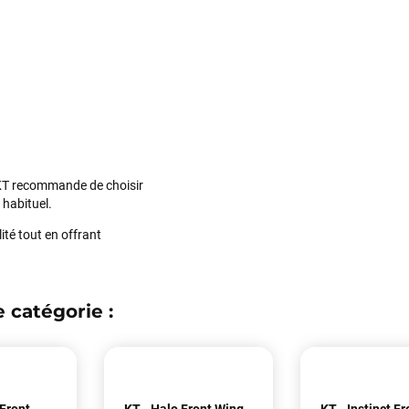
Maronui RICHMOND
il y a 2 mois
J'ai acheté une voile d'occasion depuis Tahiti. Super service. L'envoi a
été rapide. La voile est arrivée en super état. Mauruuru roa.
VOIR TOUS LES AVIS
LAISSER UN AVIS
e, KT recommande de choisir
 habituel.
ité tout en offrant
 catégorie :
Front
KT - Halo Front Wing -
KT - Instinct Fr