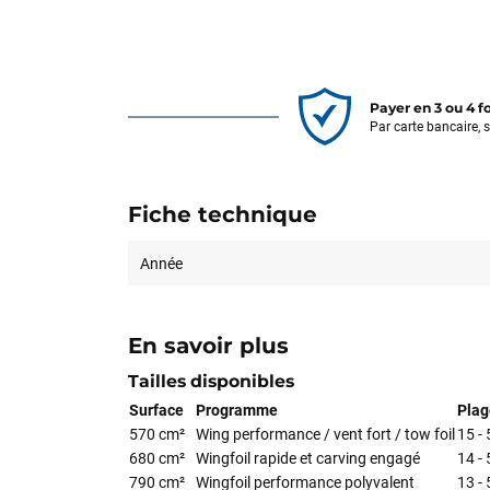
Payer en 3 ou 4 f
Par carte bancaire, 
Fiche technique
Année
En savoir plus
Tailles disponibles
Surface
Programme
Plag
570 cm²
Wing performance / vent fort / tow foil
15 -
680 cm²
Wingfoil rapide et carving engagé
14 -
790 cm²
Wingfoil performance polyvalent
13 -