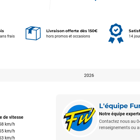
ois
Livraison offerte dès 150€
Satis
sans frais
hors promos et occasions
14 jou
2026
L'équipe F
Notre équipe experte
e de vitesse
Contactez nous au 04
 58 km/h
renseignements ou ass
 55 km/h
 53 km/h