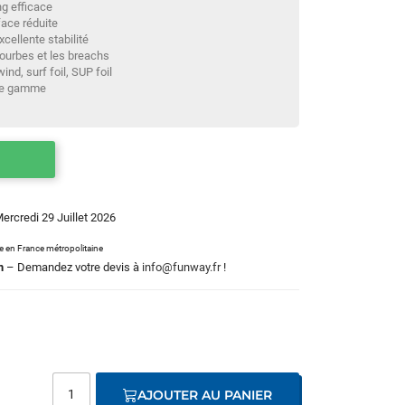
ng efficace
ace réduite
cellente stabilité
courbes et les breachs
nd, surf foil, SUP foil
 de gamme
Mercredi 29 Juillet 2026
le en France métropolitaine
m
– Demandez votre devis à
info@funway.fr
!
AJOUTER AU PANIER