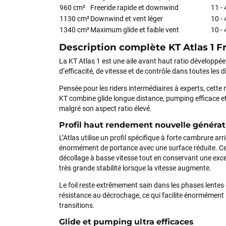
960 cm²
Freeride rapide et downwind
11 -
1130 cm²
Downwind et vent léger
10 -
1340 cm²
Maximum glide et faible vent
10 -
Description complète KT Atlas 1 
La KT Atlas 1 est une aile avant haut ratio développé
d’efficacité, de vitesse et de contrôle dans toutes les d
Pensée pour les riders intermédiaires à experts, cette 
KT combine glide longue distance, pumping efficace e
malgré son aspect ratio élevé.
Profil haut rendement nouvelle générat
L’Atlas utilise un profil spécifique à forte cambrure ar
énormément de portance avec une surface réduite. Ce
décollage à basse vitesse tout en conservant une exce
très grande stabilité lorsque la vitesse augmente.
Le foil reste extrêmement sain dans les phases lentes
résistance au décrochage, ce qui facilite énormément l
transitions.
Glide et pumping ultra efficaces