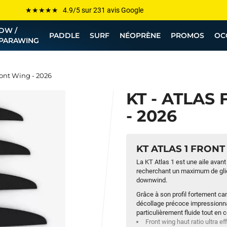
Les plus grandes marques sont chez Funway
DW /
Jusqu’à -75% de remise sur le windsurf, wingfoil, etc...
PADDLE
SURF
NÉOPRÈNE
PROMOS
OC
PARAWING
💰 Meilleur prix garanti — Moins cher ailleurs ? On s’aligne !
Besoin de conseils de pro ? Appelle nous !
ront Wing - 2026
KT - ATLAS
- 2026
KT ATLAS 1 FRON
La KT Atlas 1 est une aile avant
recherchant un maximum de glide,
downwind.
Grâce à son profil fortement ca
décollage précoce impressionnan
particulièrement fluide tout en 
Front wing haut ratio ultra ef