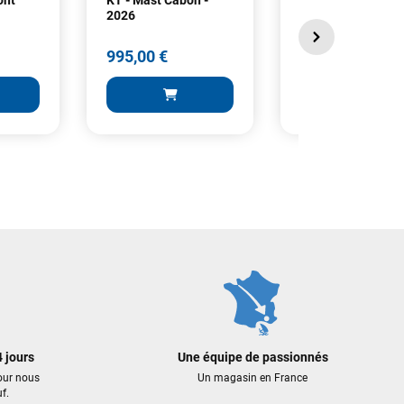
2026
995,00 €
998,00 €
995,00 €
998,00 €
 AU PANIER
AJOUTER AU PANIER
AJOUTER A
 jours
Une équipe de passionnés
our nous
Un magasin en France
f.