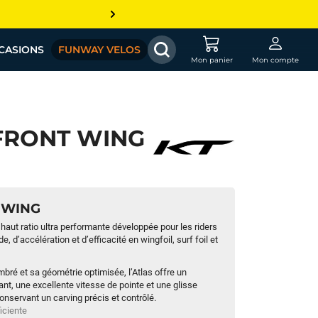
CASIONS
FUNWAY VELOS
Mon panier
Mon compte
 FRONT WING
T WING
 haut ratio ultra performante développée pour les riders
 d’accélération et d’efficacité en wingfoil, surf foil et
mbré et sa géométrie optimisée, l’Atlas offre un
t, une excellente vitesse de pointe et une glisse
conservant un carving précis et contrôlé.
ficiente