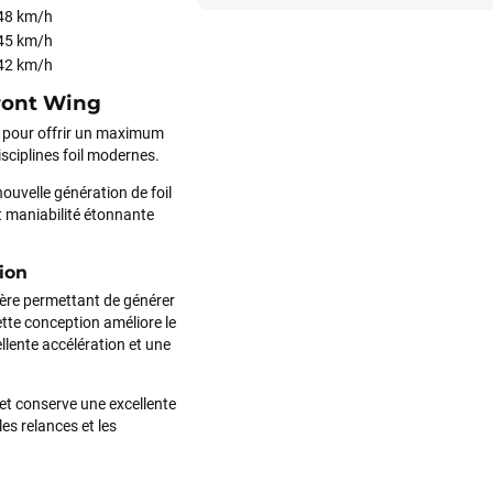
 48 km/h
 45 km/h
 42 km/h
Front Wing
e pour offrir un maximum
isciplines foil modernes.
nouvelle génération de foil
t maniabilité étonnante
ion
rière permettant de générer
tte conception améliore le
llente accélération et une
 et conserve une excellente
es relances et les