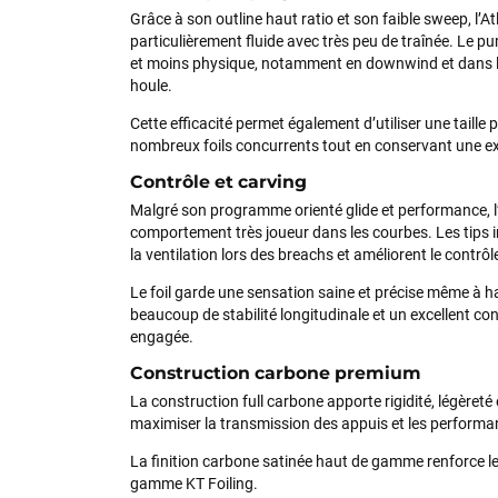
Grâce à son outline haut ratio et son faible sweep, l’At
particulièrement fluide avec très peu de traînée. Le p
et moins physique, notamment en downwind et dans 
houle.
Cette efficacité permet également d’utiliser une taille 
nombreux foils concurrents tout en conservant une ex
Contrôle et carving
Malgré son programme orienté glide et performance, l
comportement très joueur dans les courbes. Les tips i
la ventilation lors des breachs et améliorent le contrô
Le foil garde une sensation saine et précise même à h
beaucoup de stabilité longitudinale et un excellent co
engagée.
Construction carbone premium
La construction full carbone apporte rigidité, légèreté e
maximiser la transmission des appuis et les performan
La finition carbone satinée haut de gamme renforce l
gamme KT Foiling.