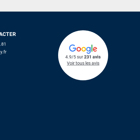
ACTER
.81
y.fr
4.9/5 sur
231 avis
Voir tous les avis