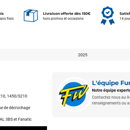
ois
Livraison offerte dès 150€
Satis
sans frais
hors promos et occasions
14 jou
2025
L'équipe F
Notre équipe experte
210, 1450/S210
Contactez nous au 04
renseignements ou ass
sse de décrochage
 AL 3BS et Fanatic