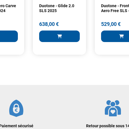
trouvé une pépite à laquelle je n'aurais jamais pensé ! Excellent conseil
ero Carve
Duotone - Glide 2.0
Duotone - Fron
excellent prix et en plus super sympas. Merci encore pour cette severne
024
SLS 2025
Aero Free SLS 
dyno !
638,00 €
529,00 €
Maronui RICHMOND
il y a 3 mois
J'ai acheté une voile d'occasion depuis Tahiti. Super service. L'envoi a
été rapide. La voile est arrivée en super état. Mauruuru roa.
VOIR TOUS LES AVIS
LAISSER UN AVIS
638,00 €
529,00 €
ER AU PANIER
AJOUTER AU PANIER
AJOUTER
Paiement sécurisé
Retour possible sous 14