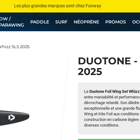
Les plus grandes marques sont chez Funway
DW /
Jusqu’à -75% de remise sur le windsurf, wingfoil, etc...
PADDLE
SURF
NÉOPRÈNE
PROMOS
OC
PARAWING
💰 Meilleur prix garanti — Moins cher ailleurs ? On s’aligne !
Besoin de conseils de pro ? Appelle nous !
Whizz SLS 2025
DUOTONE -
2025
Le
Duotone Foil Wing Set Whiz
entre maniabilité et performanc
décrochage retardé. Son dièdre p
exceptionnelle et une grande flu
Wing et Kite Foil aux conditions 
construction en carbone légère
diverses conditions.