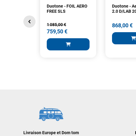
Duotone - FOIL AERO
Duotone - A
FREE SLS
2.0 D/LAB 2
1 085,00 €
868,00 €
759,50 €
868,00 €
1 085,00 €
759,50 €
AJOUT
AJOUTER AU PANIER
Livraison Europe et Dom tom