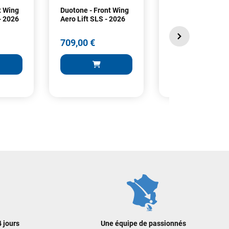
t Wing
Duotone - Front Wing
Duotone - Wing S
- 2026
Aero Lift SLS - 2026
Glide 2.0 D/LAB -
2026
709,00 €
908,00 €
709,00 €
908,00 €
 AU PANIER
AJOUTER AU PANIER
AJOUTER A
 jours
Une équipe de passionnés