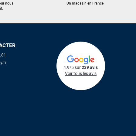
our nous
Un magasin en France
f.
ACTER
.81
y.fr
4.9/5 sur
239 avis
Voir tous les avis