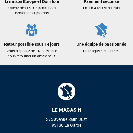
Livraison Europe et Dom tom
Paiement sécurisé
Offerte dès 150€ d'achat hors
En 1 à 4 fois sans frais
occasions et promos
Retour possible sous 14 jours
Une équipe de passionnés
Vous disposez de 14 jours pour
Un magasin en France
nous retourner un article neuf.
François
il y a un mois
LE MAGASIN
J’ai commandé un pack via leur site internet. À peine la
commande validée, le magasin m’a appelé pour confirmer
375 avenue Saint Just
avec moi les caractéristiques des équipements, me conseiller
83130 La Garde
sur le matériel à choisir, et m’a même offert du matériel en