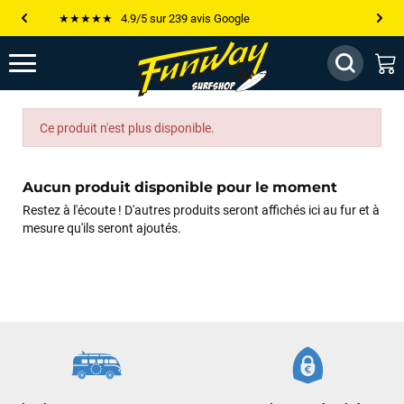
★★★★★ 4.9/5 sur 239 avis Google
Les plus grandes marques sont chez Funway
Jusqu’à -75% de remise sur le windsurf, wingfoil, etc...
💰 Meilleur prix garanti — Moins cher ailleurs ? On s’aligne !
Ce produit n'est plus disponible.
Besoin de conseils de pro ? Appelle nous !
Aucun produit disponible pour le moment
Restez à l'écoute ! D'autres produits seront affichés ici au fur et à
mesure qu'ils seront ajoutés.