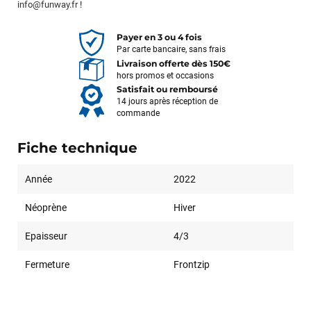
info@funway.fr
!
Payer en 3 ou 4 fois
Par carte bancaire, sans frais
Livraison offerte dès 150€
hors promos et occasions
Satisfait ou remboursé
14 jours après réception de
commande
Fiche technique
Année
2022
Néoprène
Hiver
Epaisseur
4/3
Fermeture
Frontzip
François
il y a un mois