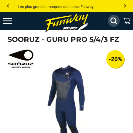
Les plus grandes marques sont chez Funway
Jusqu’à -75% de remise sur le windsurf, wingfoil, etc...
💰 Meilleur prix garanti — Moins cher ailleurs ? On s’aligne !
SOORUZ - GURU PRO 5/4/3 FZ
Besoin de conseils de pro ? Appelle nous !
-20%