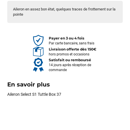
Aileron en assez bon état, quelques traces de frottement sur la
pointe
Payer en 3 ou 4 fois
Par carte bancaire, sans frais
Livraison offerte dès 150€
hors promos et occasions
Satisfait ou remboursé
14 jours après réception de
commande
En savoir plus
Aileron Select S1 Tuttle Box 37
François
il y a un mois
J’ai commandé un pack via leur site internet. À peine la