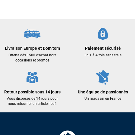
J’ai commandé un pack via leur site internet. À peine la
commande validée, le magasin m’a appelé pour confirmer
avec moi les caractéristiques des équipements, me conseiller
sur le matériel à choisir, et m’a même offert du matériel en
plus. Niveau réactivité, c’est au top : la commande est partie
le lendemain, et j’ai bien reçu tout le matériel dans un colis
propre et soigné. Plus qu’à tester ça sur l’eau ! Je
recommande vivement ce magasin pour son
professionnalisme et sa réactivité.
Livraison Europe et Dom tom
Paiement sécurisé
Offerte dès 150€ d'achat hors
En 1 à 4 fois sans frais
occasions et promos
Sébastien BACHELIER
il y a un mois
Cela faisait 6 mois que je galérais à remplacer ma board eux
m'ont trouvé une pépite à laquelle je n'aurais jamais pensé !
Excellent conseil excellent prix et en plus super sympas. Merci
Retour possible sous 14 jours
Une équipe de passionnés
encore pour cette severne dyno !
Vous disposez de 14 jours pour
Un magasin en France
nous retourner un article neuf.
Maronui RICHMOND
il y a 3 mois
J'ai acheté une voile d'occasion depuis Tahiti. Super service.
L'envoi a été rapide. La voile est arrivée en super état.
Mauruuru roa.