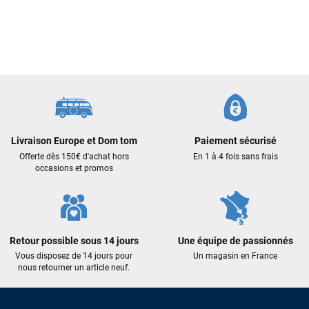
Frédéric sternheim
il y a 2 semaines
Des conseils (par téléphone), du matos d'occasion de bonne
qualité : c'est toujours un plaisir!
Sébastien BACHELIER
il y a 2 semaines
Cela faisait 6 mois que je galérais à remplacer ma board eux
Livraison Europe et Dom tom
Paiement sécurisé
m'ont trouvé une pépite à laquelle je n'aurais jamais pensé !
Offerte dès 150€ d'achat hors
En 1 à 4 fois sans frais
Excellent conseil excellent prix et en plus super sympas. Merci
occasions et promos
encore pour cette severne dyno !
Maronui RICHMOND
il y a 2 mois
Retour possible sous 14 jours
Une équipe de passionnés
J'ai acheté une voile d'occasion depuis Tahiti. Super service.
Vous disposez de 14 jours pour
Un magasin en France
L'envoi a été rapide. La voile est arrivée en super état.
nous retourner un article neuf.
Mauruuru roa.