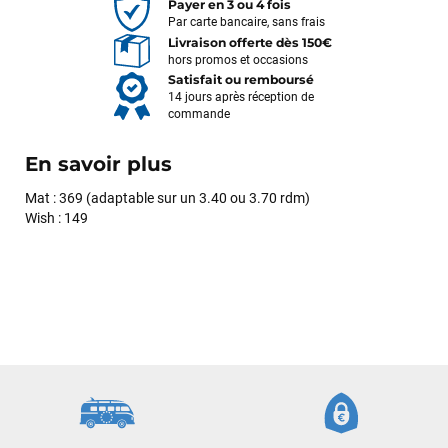
Payer en 3 ou 4 fois
Par carte bancaire, sans frais
Livraison offerte dès 150€
hors promos et occasions
Satisfait ou remboursé
14 jours après réception de
commande
En savoir plus
Mat : 369 (adaptable sur un 3.40 ou 3.70 rdm)
Wish : 149
Frédéric sternheim
il y a 2 semaines
Des conseils (par téléphone), du matos d'occasion de bonne