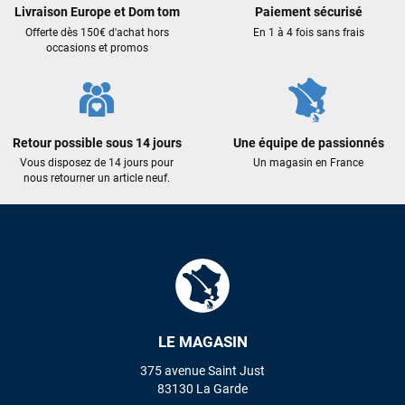
Livraison Europe et Dom tom
Paiement sécurisé
qualité : c'est toujours un plaisir!
Offerte dès 150€ d'achat hors
En 1 à 4 fois sans frais
occasions et promos
Sébastien BACHELIER
il y a 2 semaines
Cela faisait 6 mois que je galérais à remplacer ma board eux
m'ont trouvé une pépite à laquelle je n'aurais jamais pensé !
Excellent conseil excellent prix et en plus super sympas. Merci
Retour possible sous 14 jours
Une équipe de passionnés
encore pour cette severne dyno !
Vous disposez de 14 jours pour
Un magasin en France
nous retourner un article neuf.
Maronui RICHMOND
il y a 2 mois
J'ai acheté une voile d'occasion depuis Tahiti. Super service.
L'envoi a été rapide. La voile est arrivée en super état.
Mauruuru roa.
VOIR TOUS LES AVIS
LE MAGASIN
375 avenue Saint Just
LAISSER UN AVIS
83130 La Garde