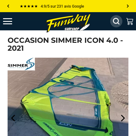
Les plus grandes marques sont chez Funway
Jusqu’à -75% de remise sur le windsurf, wingfoil, etc...
💰 Meilleur prix garanti — Moins cher ailleurs ? On s’aligne !
OCCASION SIMMER ICON 4.0 -
2021
Besoin de conseils de pro ? Appelle nous !