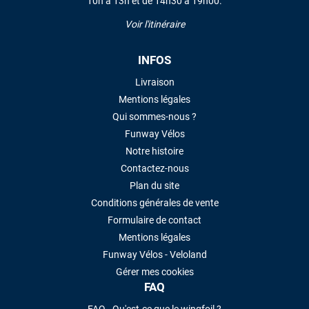
10h à 13h et de 14h30 à 19h00.
LAISSER UN AVIS
Voir l'itinéraire
INFOS
Livraison
Mentions légales
Qui sommes-nous ?
Funway Vélos
Notre histoire
Contactez-nous
Plan du site
Conditions générales de vente
Formulaire de contact
Mentions légales
Funway Vélos - Veloland
Gérer mes cookies
FAQ
FAQ - Qu'est-ce que le wingfoil ?