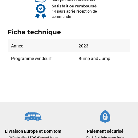
hors promos et occasions
Satisfait ou remboursé
14 jours après réception de
commande
Fiche technique
Année
2023
Programme windsurf
Bump and Jump
François
il y a un mois
J’ai commandé un pack via leur site internet. À peine la
commande validée, le magasin m’a appelé pour confirmer
avec moi les caractéristiques des équipements, me conseiller
sur le matériel à choisir, et m’a même offert du matériel en
Livraison Europe et Dom tom
Paiement sécurisé
plus. Niveau réactivité, c’est au top : la commande est partie