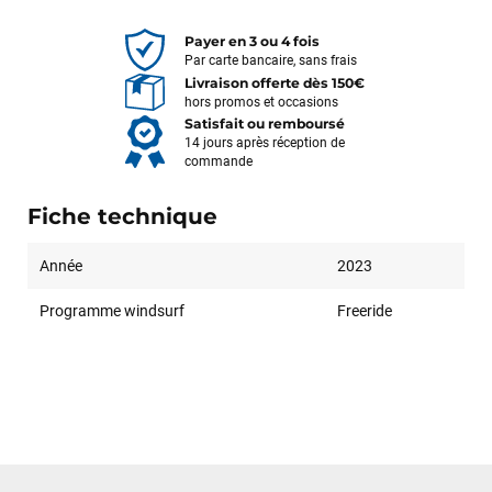
Payer en 3 ou 4 fois
Par carte bancaire, sans frais
Livraison offerte dès 150€
hors promos et occasions
Satisfait ou remboursé
14 jours après réception de
commande
Fiche technique
Année
2023
Programme windsurf
Freeride
François
il y a un mois
J’ai commandé un pack via leur site internet. À peine la
commande validée, le magasin m’a appelé pour confirmer
avec moi les caractéristiques des équipements, me conseiller