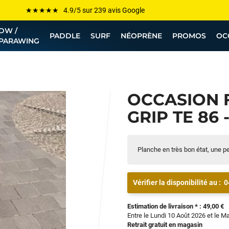
Les plus grandes marques sont chez Funway
DW /
Jusqu’à -75% de remise sur le windsurf, wingfoil, etc...
PADDLE
SURF
NÉOPRÈNE
PROMOS
OC
PARAWING
💰 Meilleur prix garanti — Moins cher ailleurs ? On s’aligne !
Besoin de conseils de pro ? Appelle nous !
OCCASION 
GRIP TE 86 
Planche en très bon état, une pe
Vérifier la disponibilité au :
0
Estimation de livraison * : 49,00 €
Entre le Lundi 10 Août 2026 et le M
Retrait gratuit en magasin