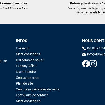
Paiement sécurisé
Retour possible sous 14
trouvé une pépite à laquelle je n'aurais jamais pensé ! Excellent conseil
excellent prix et en plus super sympas. Merci encore pour cette severne
n 1 à 4 fois sans frais
Vous disposez de 14 jours p
retourner un article neu
dyno !
Maronui RICHMOND
il y a 3 mois
J'ai acheté une voile d'occasion depuis Tahiti. Super service. L'envoi a
été rapide. La voile est arrivée en super état. Mauruuru roa.
INFOS
NOUS CONT
Livraison
04.89.79.74
Mentions légales
info@funwa
VOIR TOUS LES AVIS
LAISSER UN AVIS
Qui sommes-nous ?
et de
Funway Vélos
Notre histoire
Contactez-nous
Plan du site
Conditions générales de vente
Formulaire de contact
Mentions légales