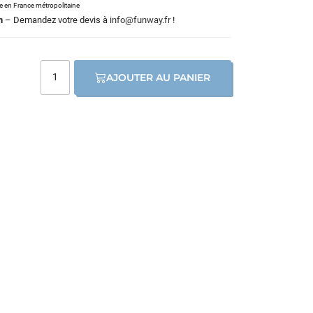
le en France métropolitaine
m
– Demandez votre devis à
info@funway.fr
!
AJOUTER AU PANIER