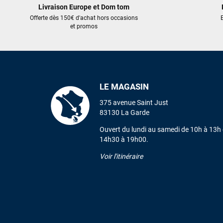
Livraison Europe et Dom tom
Offerte dès 150€ d'achat hors occasions
E
et promos
LE MAGASIN
375 avenue Saint Just
83130 La Garde
Ouvert du lundi au samedi de 10h à 13h 
14h30 à 19h00.
Voir l'itinéraire