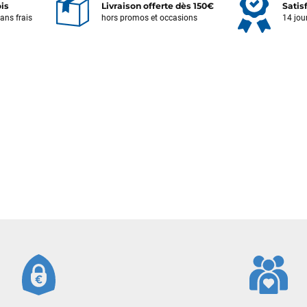
ois
Livraison offerte dès 150€
Satis
sans frais
hors promos et occasions
14 jou
Votre satisfaction est notre priorité !
Découvrez quelques uns de vos
commentaires laissés sur Google
François
il y a un mois
J’ai commandé un pack via leur site internet. À peine la commande
validée, le magasin m’a appelé pour confirmer avec moi les
caractéristiques des équipements, me conseiller sur le matériel à choisir,
et m’a même offert du matériel en plus. Niveau réactivité, c’est au top :
la commande est partie le lendemain, et j’ai bien reçu tout le matériel
dans un colis propre et soigné. Plus qu’à tester ça sur l’eau ! Je
recommande vivement ce magasin pour son professionnalisme et sa
réactivité.
Sébastien BACHELIER
il y a un mois
Cela faisait 6 mois que je galérais à remplacer ma board eux m'ont