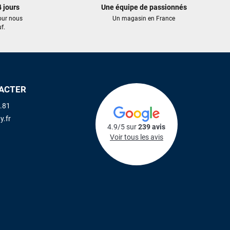
 jours
Une équipe de passionnés
our nous
Un magasin en France
f.
ACTER
.81
y.fr
4.9/5 sur
239 avis
Voir tous les avis