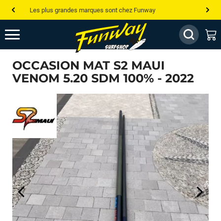
Les plus grandes marques sont chez Funway
Jusqu’à -75% de remise sur le windsurf, wingfoil, etc...
💰 Meilleur prix garanti — Moins cher ailleurs ? On s’aligne !
OCCASION MAT S2 MAUI
Besoin de conseils de pro ? Appelle nous !
VENOM 5.20 SDM 100% - 2022