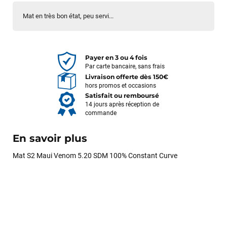
Mat en très bon état, peu servi...
Payer en 3 ou 4 fois
Par carte bancaire, sans frais
Livraison offerte dès 150€
hors promos et occasions
Satisfait ou remboursé
14 jours après réception de
commande
En savoir plus
Mat S2 Maui Venom 5.20 SDM 100% Constant Curve
François
il y a un mois
J’ai commandé un pack via leur site internet. À peine la
commande validée, le magasin m’a appelé pour confirmer