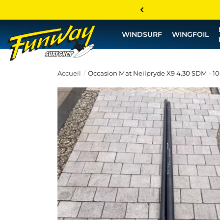
WINDSURF
WINGFOIL
Accueil
Occasion Mat Neilpryde X9 4.30 SDM - 1