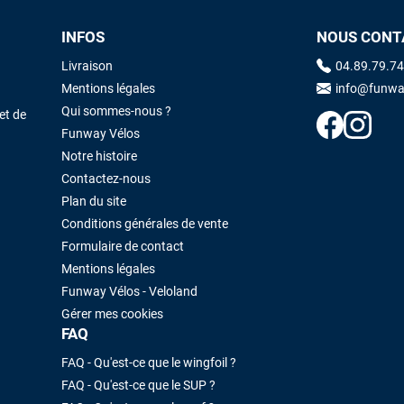
INFOS
NOUS CONT
Maronui RICHMOND
il y a 3 mois
Livraison
04.89.79.74
J'ai acheté une voile d'occasion depuis Tahiti. Super service. L'envoi a
Mentions légales
info@funwa
été rapide. La voile est arrivée en super état. Mauruuru roa.
Qui sommes-nous ?
et de
Funway Vélos
Notre histoire
VOIR TOUS LES AVIS
LAISSER UN AVIS
Contactez-nous
Plan du site
Conditions générales de vente
Formulaire de contact
Mentions légales
Funway Vélos - Veloland
Gérer mes cookies
FAQ
FAQ - Qu'est-ce que le wingfoil ?
FAQ - Qu'est-ce que le SUP ?