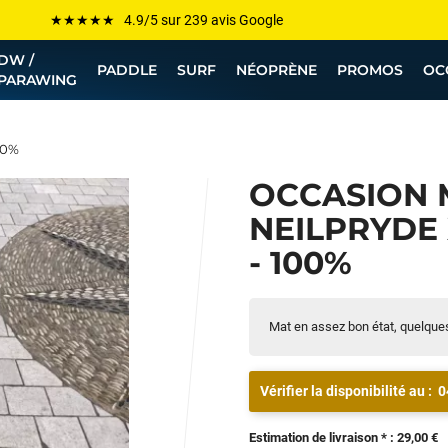
Les plus grandes marques sont chez Funway
DW /
Jusqu’à -75% de remise sur le windsurf, wingfoil, etc...
PADDLE
SURF
NÉOPRÈNE
PROMOS
OC
PARAWING
💰 Meilleur prix garanti — Moins cher ailleurs ? On s’aligne !
Besoin de conseils de pro ? Appelle nous !
00%
OCCASION 
NEILPRYDE 
- 100%
Mat en assez bon état, quelque
Vérifier la disponibilité au :
0
Estimation de livraison * : 29,00 €