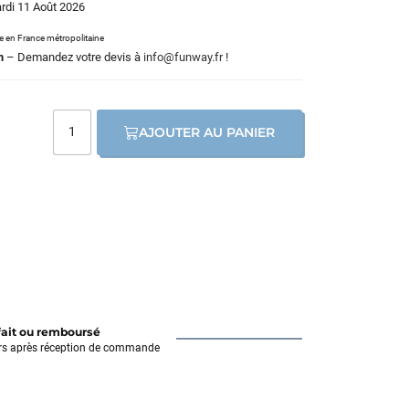
ardi 11 Août 2026
le en France métropolitaine
m
– Demandez votre devis à
info@funway.fr
!
AJOUTER AU PANIER
fait ou remboursé
rs après réception de commande