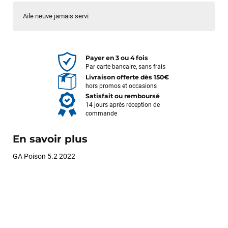
Aile neuve jamais servi
Payer en 3 ou 4 fois
Par carte bancaire, sans frais
Livraison offerte dès 150€
hors promos et occasions
Satisfait ou remboursé
14 jours après réception de
commande
En savoir plus
GA Poison 5.2 2022
François
il y a un mois
J’ai commandé un pack via leur site internet. À peine la
commande validée, le magasin m’a appelé pour confirmer