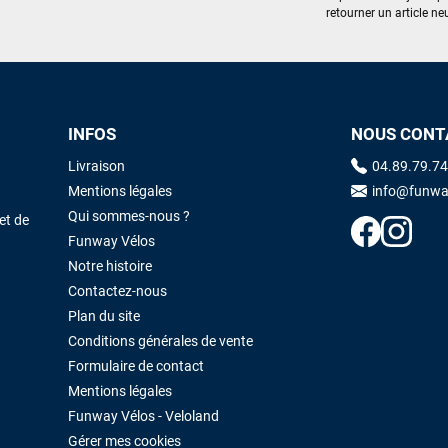
retourner un article neu
excellent prix et en plus super sympas. Merci encore pour cette severne
dyno !
Maronui RICHMOND
il y a 3 mois
J'ai acheté une voile d'occasion depuis Tahiti. Super service. L'envoi a
INFOS
NOUS CONT
été rapide. La voile est arrivée en super état. Mauruuru roa.
Livraison
04.89.79.74
Mentions légales
info@funwa
Qui sommes-nous ?
et de
VOIR TOUS LES AVIS
LAISSER UN AVIS
Funway Vélos
Notre histoire
Contactez-nous
Plan du site
Conditions générales de vente
Formulaire de contact
Mentions légales
Funway Vélos - Veloland
Gérer mes cookies