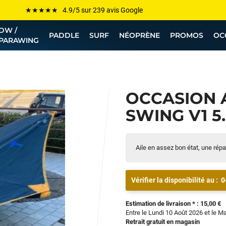
Les plus grandes marques sont chez Funway
DW /
Jusqu’à -75% de remise sur le windsurf, wingfoil, etc...
PADDLE
SURF
NÉOPRÈNE
PROMOS
OC
PARAWING
💰 Meilleur prix garanti — Moins cher ailleurs ? On s’aligne !
Besoin de conseils de pro ? Appelle nous !
OCCASION 
SWING V1 5.
Aile en assez bon état, une répar
Vérifier la disponibilité au :
0
Estimation de livraison * : 15,00 €
Entre le Lundi 10 Août 2026 et le M
Retrait gratuit en magasin