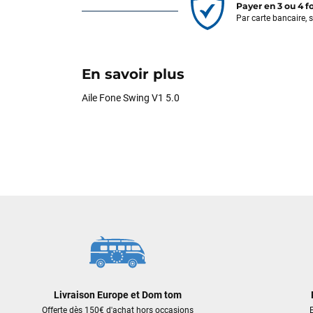
Payer en 3 ou 4 f
Par carte bancaire, 
En savoir plus
Aile Fone Swing V1 5.0
Livraison Europe et Dom tom
Offerte dès 150€ d'achat hors occasions
E