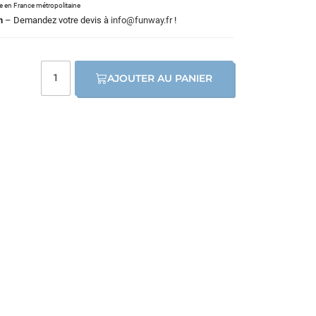
le en France métropolitaine
m
– Demandez votre devis à
info@funway.fr
!
AJOUTER AU PANIER