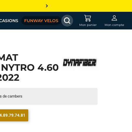
CASIONS
FUNWAY VELOS
Mon panier
Mon compte
MAT
NYTRO 4.60
2022
es de cambers
4.89.79.74.81