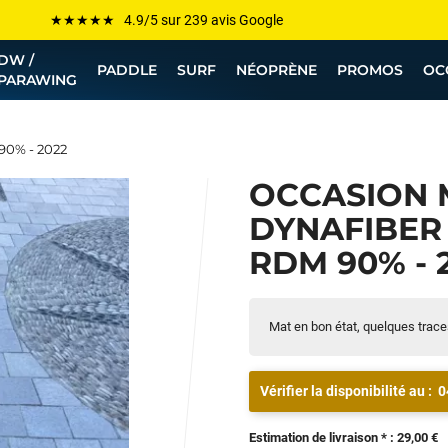
Les plus grandes marques sont chez Funway
DW /
Jusqu’à -75% de remise sur le windsurf, wingfoil, etc...
PADDLE
SURF
NÉOPRÈNE
PROMOS
OC
PARAWING
💰 Meilleur prix garanti — Moins cher ailleurs ? On s’aligne !
Besoin de conseils de pro ? Appelle nous !
90% - 2022
OCCASION 
DYNAFIBER 
RDM 90% - 
Mat en bon état, quelques trac
Vérifier la disponibilité au :
0
Estimation de livraison * : 29,00 €