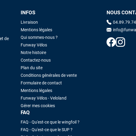
INFOS
NOUS CONT
Maronui RICHMOND
il y a 3 mois
Livraison
04.89.79.74
J'ai acheté une voile d'occasion depuis Tahiti. Super service. L'envoi a
Mentions légales
info@funwa
été rapide. La voile est arrivée en super état. Mauruuru roa.
Qui sommes-nous ?
et de
Funway Vélos
Notre histoire
VOIR TOUS LES AVIS
LAISSER UN AVIS
Contactez-nous
Plan du site
Conditions générales de vente
Formulaire de contact
Mentions légales
Funway Vélos - Veloland
Gérer mes cookies
FAQ
FAQ - Qu'est-ce que le wingfoil ?
FAQ - Qu'est-ce que le SUP ?