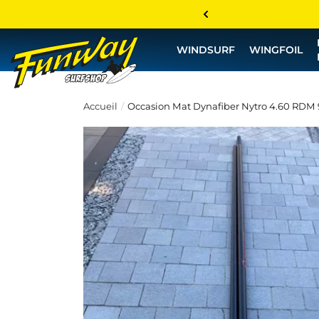
WINDSURF
WINGFOIL
Accueil
Occasion Mat Dynafiber Nytro 4.60 RDM 