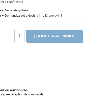
ardi 11 Août 2026
le en France métropolitaine
m
– Demandez votre devis à
info@funway.fr
!
AJOUTER AU PANIER
fait ou remboursé
rs après réception de commande