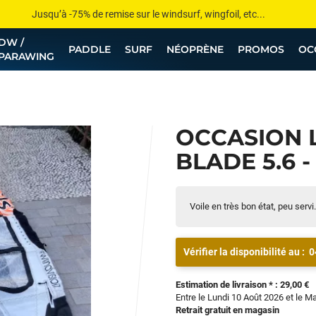
Jusqu’à -75% de remise sur le windsurf, wingfoil, etc...
DW /
💰 Meilleur prix garanti — Moins cher ailleurs ? On s’aligne !
PADDLE
SURF
NÉOPRÈNE
PROMOS
OC
PARAWING
Besoin de conseils de pro ? Appelle nous !
OCCASION 
BLADE 5.6 -
Voile en très bon état, peu servi.
Vérifier la disponibilité au :
0
Estimation de livraison * : 29,00 €
Entre le Lundi 10 Août 2026 et le M
Retrait gratuit en magasin