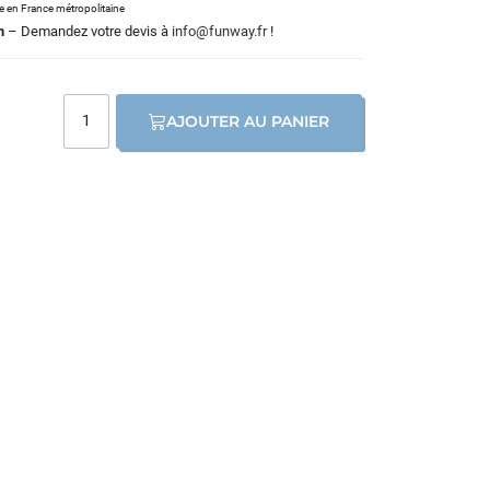
le en France métropolitaine
m
– Demandez votre devis à
info@funway.fr
!
AJOUTER AU PANIER