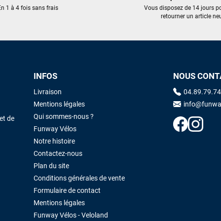
trouvé une pépite à laquelle je n'aurais jamais pensé ! Excellent conseil
n 1 à 4 fois sans frais
Vous disposez de 14 jours p
excellent prix et en plus super sympas. Merci encore pour cette severne
retourner un article neu
dyno !
Maronui RICHMOND
il y a 3 mois
J'ai acheté une voile d'occasion depuis Tahiti. Super service. L'envoi a
INFOS
NOUS CONT
été rapide. La voile est arrivée en super état. Mauruuru roa.
Livraison
04.89.79.74
Mentions légales
info@funwa
VOIR TOUS LES AVIS
LAISSER UN AVIS
Qui sommes-nous ?
et de
Funway Vélos
Notre histoire
Contactez-nous
Plan du site
Conditions générales de vente
Formulaire de contact
Mentions légales
Funway Vélos - Veloland