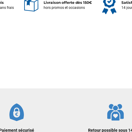
ois
Livraison offerte dès 150€
Satis
sans frais
hors promos et occasions
14 jou
Votre satisfaction est notre priorité !
Découvrez quelques uns de vos
commentaires laissés sur Google
François
il y a un mois
J’ai commandé un pack via leur site internet. À peine la commande
validée, le magasin m’a appelé pour confirmer avec moi les
caractéristiques des équipements, me conseiller sur le matériel à choisir,
et m’a même offert du matériel en plus. Niveau réactivité, c’est au top :
la commande est partie le lendemain, et j’ai bien reçu tout le matériel
dans un colis propre et soigné. Plus qu’à tester ça sur l’eau ! Je
recommande vivement ce magasin pour son professionnalisme et sa
réactivité.
Sébastien BACHELIER
il y a un mois
Cela faisait 6 mois que je galérais à remplacer ma board eux m'ont
Paiement sécurisé
Retour possible sous 14