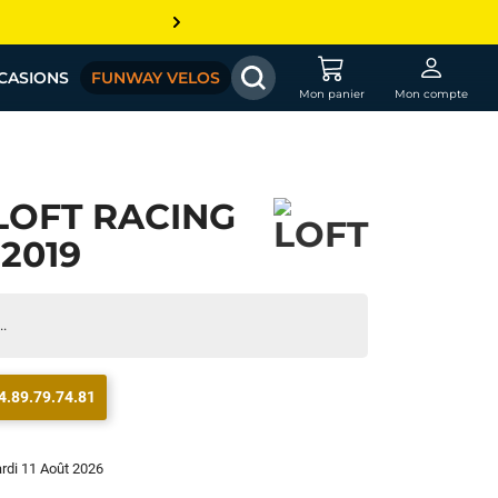
CASIONS
FUNWAY VELOS
Mon panier
Mon compte
LOFT RACING
 2019
..
4.89.79.74.81
ardi 11 Août 2026