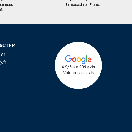
our nous
Un magasin en France
f.
ACTER
.81
y.fr
4.9/5 sur
239 avis
Voir tous les avis