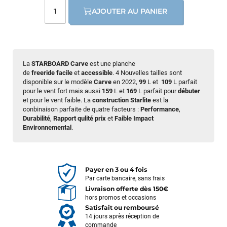
AJOUTER AU PANIER
La
STARBOARD
Ca
rve
est une planche
de
freeride facile
et
accessible
. 4 Nouvelles tailles sont
disponible sur le modèle
Carve
en 2022,
99
L et
109
L parfait
pour le vent fort mais aussi
159
L et
169
L parfait pour
débuter
et pour le vent faible. La
construction Starlite
est la
conbinaison parfaite de quatre facteurs :
Performance
,
Durabilité
,
R
apport qulité prix
et
Faible Impact
Environnemental
.
Payer en 3 ou 4 fois
Par carte bancaire, sans frais
Livraison offerte dès 150€
hors promos et occasions
Satisfait ou remboursé
14 jours après réception de
commande