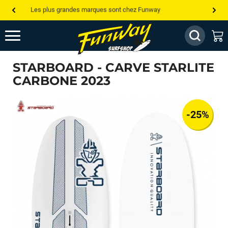
Les plus grandes marques sont chez Funway
Jusqu’à -75% de remise sur le windsurf, wingfoil, etc...
💰 Meilleur prix garanti — Moins cher ailleurs ? On s’aligne !
STARBOARD - CARVE STARLITE
Besoin de conseils de pro ? Appelle nous !
CARBONE 2023
-25%