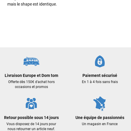
mais le shape est identique.
Sébastien BACHELIER
il y a un mois
Cela faisait 6 mois que je galérais à remplacer ma board eux
m'ont trouvé une pépite à laquelle je n'aurais jamais pensé !
Excellent conseil excellent prix et en plus super sympas. Merci
encore pour cette severne dyno !
Maronui RICHMOND
il y a 3 mois
J'ai acheté une voile d'occasion depuis Tahiti. Super service.
L'envoi a été rapide. La voile est arrivée en super état.
Livraison Europe et Dom tom
Paiement sécurisé
Mauruuru roa.
Offerte dès 150€ d'achat hors
En 1 à 4 fois sans frais
occasions et promos
VOIR TOUS LES AVIS
LAISSER UN AVIS
Retour possible sous 14 jours
Une équipe de passionnés
Vous disposez de 14 jours pour
Un magasin en France
nous retourner un article neuf.