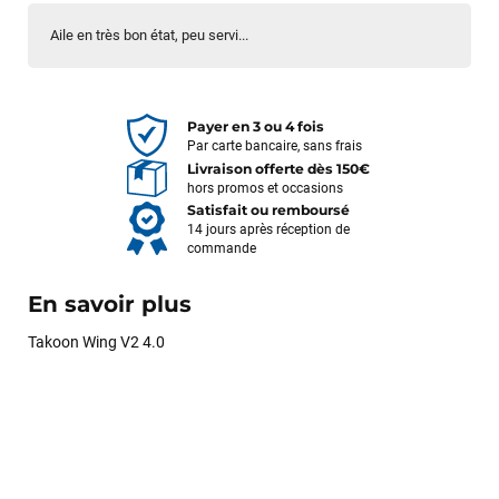
Aile en très bon état, peu servi...
Payer en 3 ou 4 fois
Par carte bancaire, sans frais
Livraison offerte dès 150€
hors promos et occasions
Satisfait ou remboursé
14 jours après réception de
commande
En savoir plus
Takoon Wing V2 4.0
François
il y a un mois
J’ai commandé un pack via leur site internet. À peine la
commande validée, le magasin m’a appelé pour confirmer