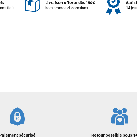
ois
Livraison offerte dès 150€
Satis
sans frais
hors promos et occasions
14 jou
Votre satisfaction est notre priorité !
Découvrez quelques uns de vos
commentaires laissés sur Google
François
il y a un mois
J’ai commandé un pack via leur site internet. À peine la commande
validée, le magasin m’a appelé pour confirmer avec moi les
caractéristiques des équipements, me conseiller sur le matériel à choisir,
et m’a même offert du matériel en plus. Niveau réactivité, c’est au top :
la commande est partie le lendemain, et j’ai bien reçu tout le matériel
dans un colis propre et soigné. Plus qu’à tester ça sur l’eau ! Je
recommande vivement ce magasin pour son professionnalisme et sa
réactivité.
Sébastien BACHELIER
il y a un mois
Cela faisait 6 mois que je galérais à remplacer ma board eux m'ont
Paiement sécurisé
Retour possible sous 14