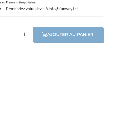
le en France métropolitaine
m
– Demandez votre devis à
info@funway.fr
!
AJOUTER AU PANIER