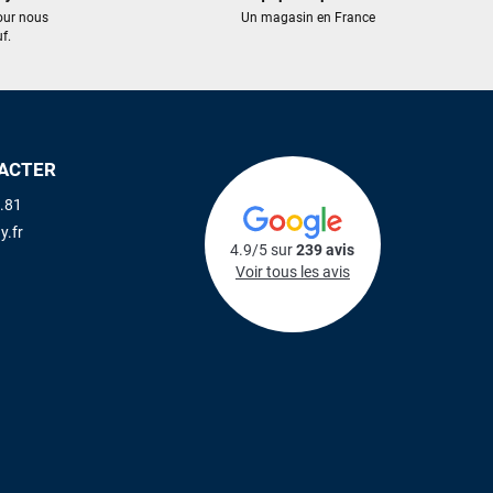
our nous
Un magasin en France
f.
ACTER
.81
y.fr
4.9/5 sur
239 avis
Voir tous les avis