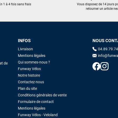
trouvé une pépite à laquelle je n'aurais jamais pensé ! Excellent conseil
n 1 à 4 fois sans frais
Vous disposez de 14 jours p
excellent prix et en plus super sympas. Merci encore pour cette severne
retourner un article neu
dyno !
Maronui RICHMOND
il y a 3 mois
J'ai acheté une voile d'occasion depuis Tahiti. Super service. L'envoi a
INFOS
NOUS CONT
été rapide. La voile est arrivée en super état. Mauruuru roa.
Livraison
04.89.79.74
Mentions légales
info@funwa
VOIR TOUS LES AVIS
LAISSER UN AVIS
Qui sommes-nous ?
et de
Funway Vélos
Notre histoire
Contactez-nous
Plan du site
Conditions générales de vente
Formulaire de contact
Mentions légales
Funway Vélos - Veloland