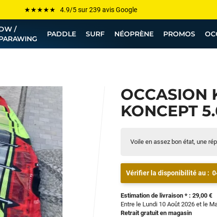
Les plus grandes marques sont chez Funway
DW /
Jusqu’à -75% de remise sur le windsurf, wingfoil, etc...
PADDLE
SURF
NÉOPRÈNE
PROMOS
OC
PARAWING
💰 Meilleur prix garanti — Moins cher ailleurs ? On s’aligne !
Besoin de conseils de pro ? Appelle nous !
OCCASION K
KONCEPT 5.0
Voile en assez bon état, une ré
Vérifier la disponibilité au :
0
Estimation de livraison * : 29,00 €
Entre le Lundi 10 Août 2026 et le M
Retrait gratuit en magasin