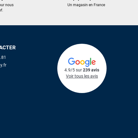
our nous
Un magasin en France
f.
ACTER
.81
y.fr
4.9/5 sur
239 avis
Voir tous les avis