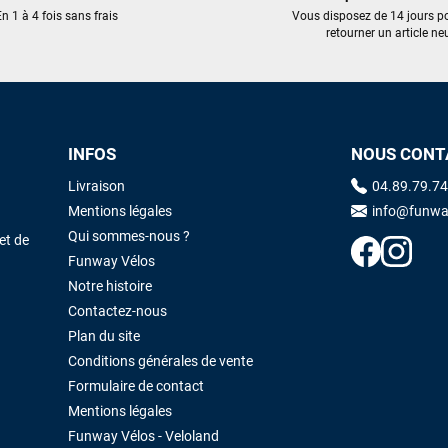
trouvé une pépite à laquelle je n'aurais jamais pensé ! Excellent conseil
n 1 à 4 fois sans frais
Vous disposez de 14 jours p
excellent prix et en plus super sympas. Merci encore pour cette severne
retourner un article neu
dyno !
Maronui RICHMOND
il y a 3 mois
J'ai acheté une voile d'occasion depuis Tahiti. Super service. L'envoi a
INFOS
NOUS CONT
été rapide. La voile est arrivée en super état. Mauruuru roa.
Livraison
04.89.79.74
Mentions légales
info@funwa
VOIR TOUS LES AVIS
LAISSER UN AVIS
Qui sommes-nous ?
et de
Funway Vélos
Notre histoire
Contactez-nous
Plan du site
Conditions générales de vente
Formulaire de contact
Mentions légales
Funway Vélos - Veloland