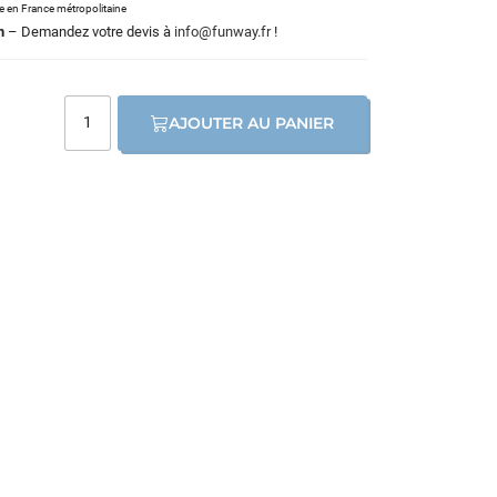
le en France métropolitaine
m
– Demandez votre devis à
info@funway.fr
!
AJOUTER AU PANIER