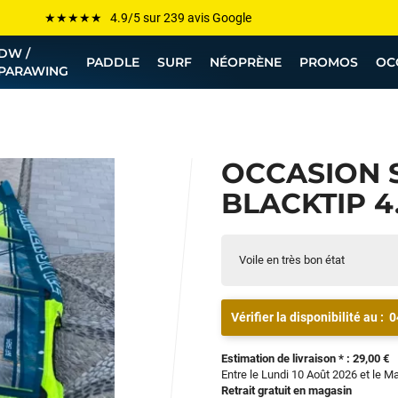
Les plus grandes marques sont chez Funway
DW /
Jusqu’à -75% de remise sur le windsurf, wingfoil, etc...
PADDLE
SURF
NÉOPRÈNE
PROMOS
OC
PARAWING
💰 Meilleur prix garanti — Moins cher ailleurs ? On s’aligne !
Besoin de conseils de pro ? Appelle nous !
OCCASION 
BLACKTIP 4.
Voile en très bon état
Vérifier la disponibilité au :
0
Estimation de livraison * : 29,00 €
Entre le Lundi 10 Août 2026 et le M
Retrait gratuit en magasin