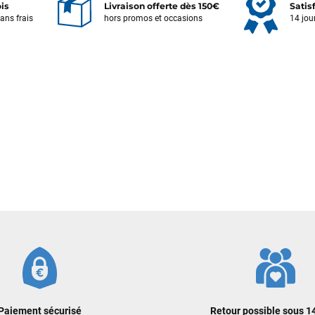
ois
Livraison offerte dès 150€
Satis
sans frais
hors promos et occasions
14 jou
Votre satisfaction est notre priorité !
Découvrez quelques uns de vos
commentaires laissés sur Google
François
il y a un mois
J’ai commandé un pack via leur site internet. À peine la commande
validée, le magasin m’a appelé pour confirmer avec moi les
caractéristiques des équipements, me conseiller sur le matériel à choisir,
et m’a même offert du matériel en plus. Niveau réactivité, c’est au top :
la commande est partie le lendemain, et j’ai bien reçu tout le matériel
dans un colis propre et soigné. Plus qu’à tester ça sur l’eau ! Je
recommande vivement ce magasin pour son professionnalisme et sa
réactivité.
Sébastien BACHELIER
il y a un mois
Cela faisait 6 mois que je galérais à remplacer ma board eux m'ont
Paiement sécurisé
Retour possible sous 14