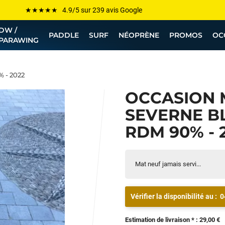
Les plus grandes marques sont chez Funway
DW /
Jusqu’à -75% de remise sur le windsurf, wingfoil, etc...
PADDLE
SURF
NÉOPRÈNE
PROMOS
OC
PARAWING
💰 Meilleur prix garanti — Moins cher ailleurs ? On s’aligne !
Besoin de conseils de pro ? Appelle nous !
 - 2022
OCCASION 
SEVERNE BL
RDM 90% - 
Mat neuf jamais servi...
Vérifier la disponibilité au :
0
Estimation de livraison * : 29,00 €