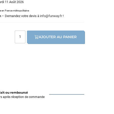
ardi 11 Août 2026
le en France métropolitaine
m
– Demandez votre devis à
info@funway.fr
!
AJOUTER AU PANIER
fait ou remboursé
rs après réception de commande