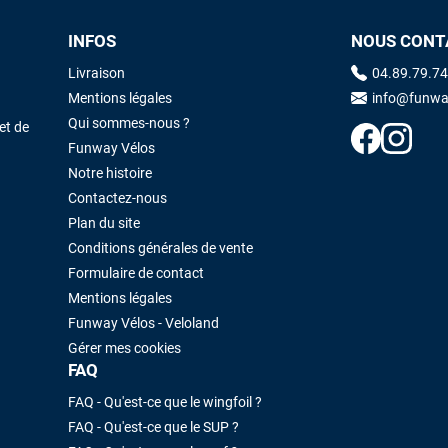
INFOS
NOUS CONT
Maronui RICHMOND
il y a 3 mois
Livraison
04.89.79.74
J'ai acheté une voile d'occasion depuis Tahiti. Super service. L'envoi a
Mentions légales
info@funwa
été rapide. La voile est arrivée en super état. Mauruuru roa.
Qui sommes-nous ?
et de
Funway Vélos
Notre histoire
VOIR TOUS LES AVIS
LAISSER UN AVIS
Contactez-nous
Plan du site
Conditions générales de vente
Formulaire de contact
Mentions légales
Funway Vélos - Veloland
Gérer mes cookies
FAQ
FAQ - Qu'est-ce que le wingfoil ?
FAQ - Qu'est-ce que le SUP ?