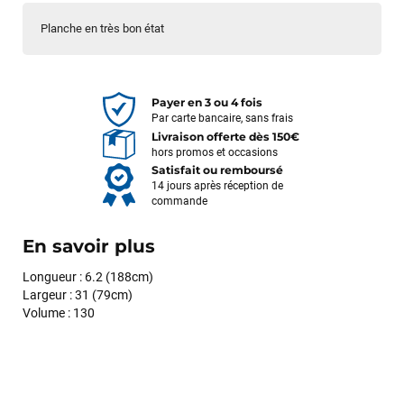
Planche en très bon état
Payer en 3 ou 4 fois
Par carte bancaire, sans frais
Livraison offerte dès 150€
hors promos et occasions
Satisfait ou remboursé
14 jours après réception de
commande
En savoir plus
Longueur : 6.2 (188cm)
Largeur : 31 (79cm)
Volume : 130
François
il y a un mois
J’ai commandé un pack via leur site internet. À peine la