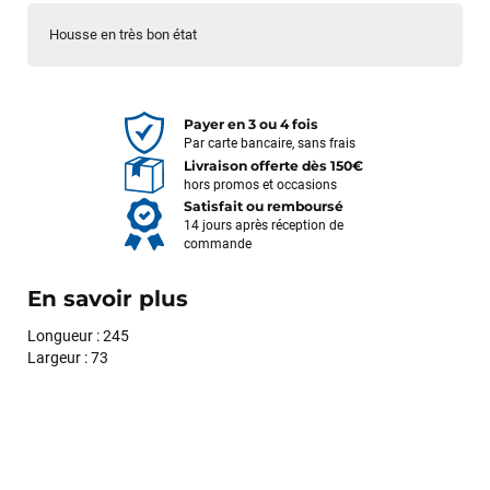
Housse en très bon état
Payer en 3 ou 4 fois
Par carte bancaire, sans frais
Livraison offerte dès 150€
hors promos et occasions
Satisfait ou remboursé
14 jours après réception de
commande
En savoir plus
Longueur : 245
Largeur : 73
François
il y a un mois
J’ai commandé un pack via leur site internet. À peine la