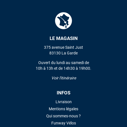
L'envoi a été rapide. La voile est arrivée en super état.
Mauruuru roa.
VOIR TOUS LES AVIS
LE MAGASIN
LAISSER UN AVIS
375 avenue Saint Just
83130 La Garde
Ouvert du lundi au samedi de
10h à 13h et de 14h30 à 19h00.
Voir l'itinéraire
INFOS
Livraison
Mentions légales
Qui sommes-nous ?
Funway Vélos