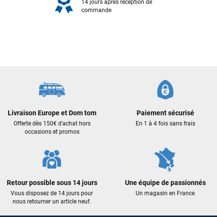
14 jours après réception de
commande
François
il y a un mois
Livraison Europe et Dom tom
Paiement sécurisé
Offerte dès 150€ d'achat hors
En 1 à 4 fois sans frais
J’ai commandé un pack via leur site internet. À peine la
occasions et promos
commande validée, le magasin m’a appelé pour confirmer
avec moi les caractéristiques des équipements, me conseiller
sur le matériel à choisir, et m’a même offert du matériel en
plus. Niveau réactivité, c’est au top : la commande est partie
le lendemain, et j’ai bien reçu tout le matériel dans un colis
Retour possible sous 14 jours
Une équipe de passionnés
propre et soigné. Plus qu’à tester ça sur l’eau ! Je
Vous disposez de 14 jours pour
Un magasin en France
recommande vivement ce magasin pour son
nous retourner un article neuf.
professionnalisme et sa réactivité.