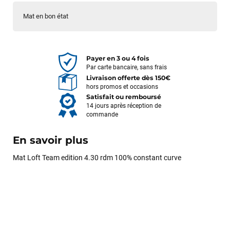
Mat en bon état
Payer en 3 ou 4 fois
Par carte bancaire, sans frais
Livraison offerte dès 150€
hors promos et occasions
Satisfait ou remboursé
14 jours après réception de
commande
En savoir plus
Mat Loft Team edition 4.30 rdm 100% constant curve
François
il y a un mois
J’ai commandé un pack via leur site internet. À peine la
commande validée, le magasin m’a appelé pour confirmer