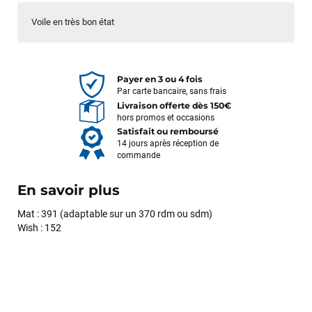
Voile en très bon état
Payer en 3 ou 4 fois
Par carte bancaire, sans frais
Livraison offerte dès 150€
hors promos et occasions
Satisfait ou remboursé
14 jours après réception de
commande
En savoir plus
Mat : 391 (adaptable sur un 370 rdm ou sdm)
Wish : 152
François
il y a un mois
J’ai commandé un pack via leur site internet. À peine la