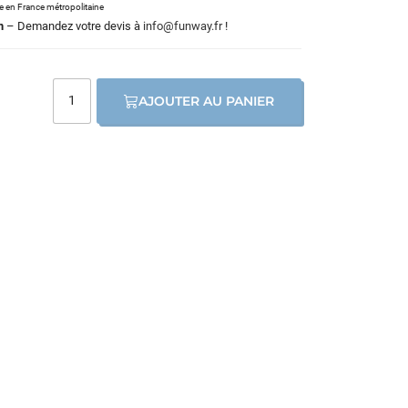
le en France métropolitaine
m
– Demandez votre devis à
info@funway.fr
!
AJOUTER AU PANIER