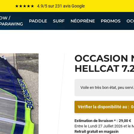
Les plus grandes marques sont chez Funway
DW /
Jusqu’à -75% de remise sur le windsurf, wingfoil, etc...
PADDLE
SURF
NÉOPRÈNE
PROMOS
OC
PARAWING
💰 Meilleur prix garanti — Moins cher ailleurs ? On s’aligne !
Besoin de conseils de pro ? Appelle nous !
OCCASION 
HELLCAT 7.2
Voile en très bon état, peu servi.
Vérifier la disponibilité au :
0
Estimation de livraison * : 29,00 €
Entre le Lundi 27 Juillet 2026 et le 
Retrait gratuit en magasin