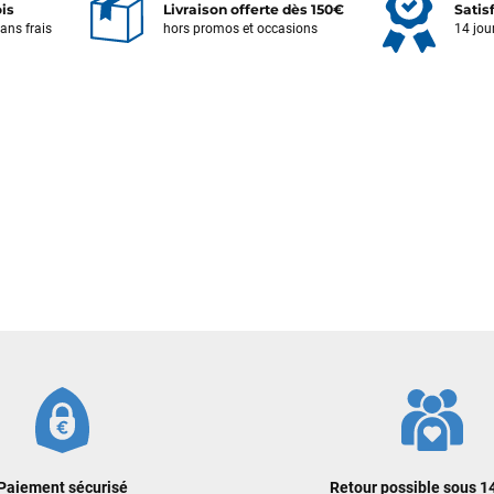
ois
Livraison offerte dès 150€
Satis
sans frais
hors promos et occasions
14 jou
Votre satisfaction est notre priorité !
Découvrez quelques uns de vos
commentaires laissés sur Google
Frédéric sternheim
il y a 2 semaines
Des conseils (par téléphone), du matos d'occasion de bonne qualité :
c'est toujours un plaisir!
Sébastien BACHELIER
il y a 2 semaines
Cela faisait 6 mois que je galérais à remplacer ma board eux m'ont
trouvé une pépite à laquelle je n'aurais jamais pensé ! Excellent conseil
excellent prix et en plus super sympas. Merci encore pour cette severne
dyno !
Paiement sécurisé
Retour possible sous 14