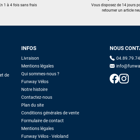
n 1 à 4 fois sans frais
Vous disposez de 14 jours p
retourner un article neu
Maronui RICHMOND
il y a 2 mois
J'ai acheté une voile d'occasion depuis Tahiti. Super service. L'envoi a
été rapide. La voile est arrivée en super état. Mauruuru roa.
INFOS
NOUS CONT
VOIR TOUS LES AVIS
LAISSER UN AVIS
Livraison
04.89.79.74
Mentions légales
info@funwa
Qui sommes-nous ?
et de
Funway Vélos
Notre histoire
Contactez-nous
Plan du site
Conditions générales de vente
Formulaire de contact
Mentions légales
Funway Vélos - Veloland