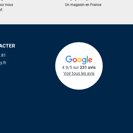
our nous
Un magasin en France
f.
ACTER
.81
y.fr
4.9/5 sur
231 avis
Voir tous les avis