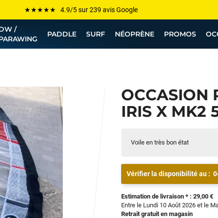
Les plus grandes marques sont chez Funway
DW /
Jusqu’à -75% de remise sur le windsurf, wingfoil, etc...
PADDLE
SURF
NÉOPRÈNE
PROMOS
OC
PARAWING
💰 Meilleur prix garanti — Moins cher ailleurs ? On s’aligne !
Besoin de conseils de pro ? Appelle nous !
OCCASION
IRIS X MK2 5
Voile en très bon état
Vérifier la disponibilité au :
0
Estimation de livraison * : 29,00 €
Entre le Lundi 10 Août 2026 et le M
Retrait gratuit en magasin