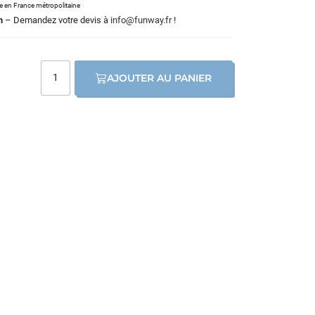
le en France métropolitaine
m
– Demandez votre devis à
info@funway.fr
!
AJOUTER AU PANIER