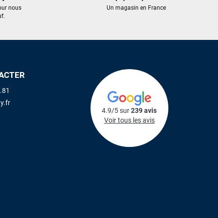
our nous
Un magasin en France
f.
ACTER
.81
y.fr
4.9/5 sur
239 avis
Voir tous les avis