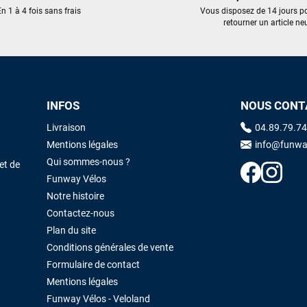
trouvé une pépite à laquelle je n'aurais jamais pensé ! Excellent conseil
n 1 à 4 fois sans frais
Vous disposez de 14 jours p
excellent prix et en plus super sympas. Merci encore pour cette severne
retourner un article neu
dyno !
Maronui RICHMOND
il y a 3 mois
J'ai acheté une voile d'occasion depuis Tahiti. Super service. L'envoi a
INFOS
NOUS CONT
été rapide. La voile est arrivée en super état. Mauruuru roa.
Livraison
04.89.79.74
Mentions légales
info@funwa
VOIR TOUS LES AVIS
LAISSER UN AVIS
Qui sommes-nous ?
et de
Funway Vélos
Notre histoire
Contactez-nous
Plan du site
Conditions générales de vente
Formulaire de contact
Mentions légales
Funway Vélos - Veloland