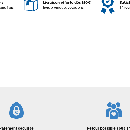
ois
Livraison offerte dès 150€
Satis
sans frais
hors promos et occasions
14 jou
Votre satisfaction est notre priorité !
Découvrez quelques uns de vos
commentaires laissés sur Google
François
il y a un mois
J’ai commandé un pack via leur site internet. À peine la commande
validée, le magasin m’a appelé pour confirmer avec moi les
caractéristiques des équipements, me conseiller sur le matériel à choisir,
et m’a même offert du matériel en plus. Niveau réactivité, c’est au top :
la commande est partie le lendemain, et j’ai bien reçu tout le matériel
dans un colis propre et soigné. Plus qu’à tester ça sur l’eau ! Je
recommande vivement ce magasin pour son professionnalisme et sa
réactivité.
Sébastien BACHELIER
il y a un mois
Cela faisait 6 mois que je galérais à remplacer ma board eux m'ont
Paiement sécurisé
Retour possible sous 14