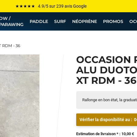
Les plus grandes marques sont chez Funway
DW /
Jusqu’à -75% de remise sur le windsurf, wingfoil, etc...
PADDLE
SURF
NÉOPRÈNE
PROMOS
OC
PARAWING
💰 Meilleur prix garanti — Moins cher ailleurs ? On s’aligne !
Besoin de conseils de pro ? Appelle nous !
T RDM - 36
OCCASION 
ALU DUOT
XT RDM - 36
Rallonge en bon état, la graduatio
Vérifier la disponibilité au :
0
Estimation de livraison * : 10,00 €