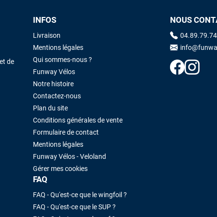
INFOS
NOUS CONT
Maronui RICHMOND
il y a 3 mois
Livraison
04.89.79.74
J'ai acheté une voile d'occasion depuis Tahiti. Super service. L'envoi a
Mentions légales
info@funwa
été rapide. La voile est arrivée en super état. Mauruuru roa.
Qui sommes-nous ?
et de
Funway Vélos
Notre histoire
VOIR TOUS LES AVIS
LAISSER UN AVIS
Contactez-nous
Plan du site
Conditions générales de vente
Formulaire de contact
Mentions légales
Funway Vélos - Veloland
Gérer mes cookies
FAQ
FAQ - Qu'est-ce que le wingfoil ?
FAQ - Qu'est-ce que le SUP ?