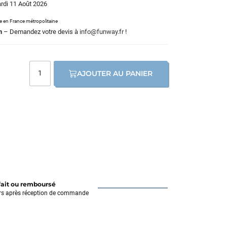
ardi 11 Août 2026
le en France métropolitaine
m
– Demandez votre devis à
info@funway.fr
!
AJOUTER AU PANIER
fait ou remboursé
rs après réception de commande