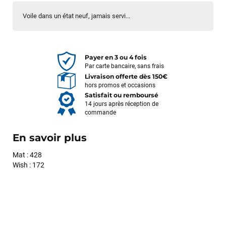
Voile dans un état neuf, jamais servi...
Payer en 3 ou 4 fois
Par carte bancaire, sans frais
Livraison offerte dès 150€
hors promos et occasions
Satisfait ou remboursé
14 jours après réception de
commande
En savoir plus
Mat : 428
Wish : 172
François
il y a un mois
J’ai commandé un pack via leur site internet. À peine la