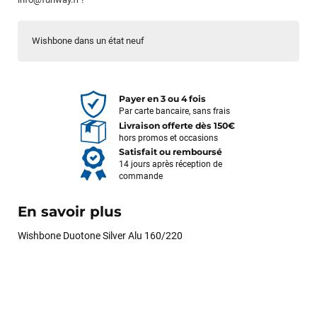
Wishbone dans un état neuf
Payer en 3 ou 4 fois
Par carte bancaire, sans frais
Livraison offerte dès 150€
hors promos et occasions
Satisfait ou remboursé
14 jours après réception de
commande
En savoir plus
Wishbone Duotone Silver Alu 160/220
François
il y a un mois
J’ai commandé un pack via leur site internet. À peine la