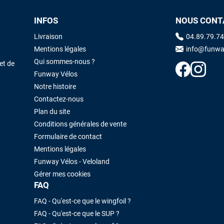
INFOS
NOUS CONT
Maronui RICHMOND
il y a 3 mois
Livraison
04.89.79.74
J'ai acheté une voile d'occasion depuis Tahiti. Super service. L'envoi a
Mentions légales
info@funwa
été rapide. La voile est arrivée en super état. Mauruuru roa.
Qui sommes-nous ?
et de
Funway Vélos
Notre histoire
VOIR TOUS LES AVIS
LAISSER UN AVIS
Contactez-nous
Plan du site
Conditions générales de vente
Formulaire de contact
Mentions légales
Funway Vélos - Veloland
Gérer mes cookies
FAQ
FAQ - Qu'est-ce que le wingfoil ?
FAQ - Qu'est-ce que le SUP ?