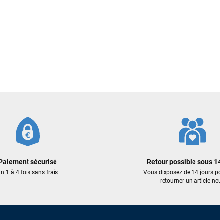
Votre satisfaction est notre priorité !
Découvrez quelques uns de vos
commentaires laissés sur Google
François
il y a un mois
J’ai commandé un pack via leur site internet. À peine la commande
validée, le magasin m’a appelé pour confirmer avec moi les
caractéristiques des équipements, me conseiller sur le matériel à choisir,
et m’a même offert du matériel en plus. Niveau réactivité, c’est au top :
la commande est partie le lendemain, et j’ai bien reçu tout le matériel
dans un colis propre et soigné. Plus qu’à tester ça sur l’eau ! Je
recommande vivement ce magasin pour son professionnalisme et sa
réactivité.
Paiement sécurisé
Retour possible sous 14
Sébastien BACHELIER
il y a un mois
n 1 à 4 fois sans frais
Vous disposez de 14 jours p
retourner un article neu
Cela faisait 6 mois que je galérais à remplacer ma board eux m'ont
trouvé une pépite à laquelle je n'aurais jamais pensé ! Excellent conseil
excellent prix et en plus super sympas. Merci encore pour cette severne
dyno !