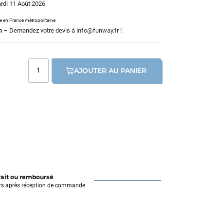
ardi 11 Août 2026
le en France métropolitaine
m
– Demandez votre devis à
info@funway.fr
!
AJOUTER AU PANIER
fait ou remboursé
rs après réception de commande