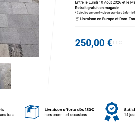
Entre le Lundi 10 Août 2026 et le M
Retrait gratuit en magasin
* Calculée sur une livraison standard à domici
📦
Livraison en Europe et Dom-To
250,00 €
ois
Livraison offerte dès 150€
Satis
sans frais
hors promos et occasions
14 jou