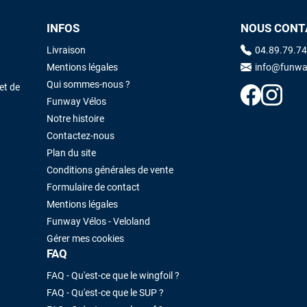
INFOS
NOUS CONT
Maronui RICHMOND
il y a 3 mois
Livraison
04.89.79.74
J'ai acheté une voile d'occasion depuis Tahiti. Super service. L'envoi a
Mentions légales
info@funwa
été rapide. La voile est arrivée en super état. Mauruuru roa.
Qui sommes-nous ?
et de
Funway Vélos
Notre histoire
VOIR TOUS LES AVIS
LAISSER UN AVIS
Contactez-nous
Plan du site
Conditions générales de vente
Formulaire de contact
Mentions légales
Funway Vélos - Veloland
Gérer mes cookies
FAQ
FAQ - Qu'est-ce que le wingfoil ?
FAQ - Qu'est-ce que le SUP ?