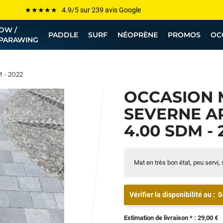
Les plus grandes marques sont chez Funway
DW /
Jusqu’à -75% de remise sur le windsurf, wingfoil, etc...
PADDLE
SURF
NÉOPRÈNE
PROMOS
OC
PARAWING
💰 Meilleur prix garanti — Moins cher ailleurs ? On s’aligne !
Besoin de conseils de pro ? Appelle nous !
 - 2022
OCCASION 
SEVERNE A
4.00 SDM - 
Mat en très bon état, peu servi, 
Vérifier la disponibilité au :
0
Estimation de livraison * : 29,00 €