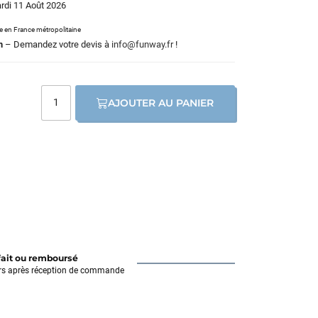
ardi 11 Août 2026
le en France métropolitaine
m
– Demandez votre devis à
info@funway.fr
!
AJOUTER AU PANIER
fait ou remboursé
rs après réception de commande