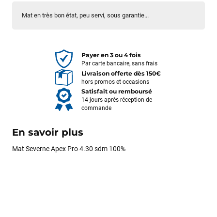
Mat en très bon état, peu servi, sous garantie...
Payer en 3 ou 4 fois
Par carte bancaire, sans frais
Livraison offerte dès 150€
hors promos et occasions
Satisfait ou remboursé
14 jours après réception de
commande
En savoir plus
Mat Severne Apex Pro 4.30 sdm 100%
François
il y a un mois
J’ai commandé un pack via leur site internet. À peine la
commande validée, le magasin m’a appelé pour confirmer