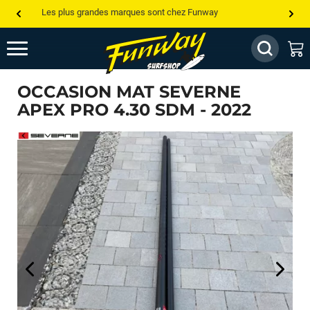
Les plus grandes marques sont chez Funway
Jusqu’à -75% de remise sur le windsurf, wingfoil, etc...
💰 Meilleur prix garanti — Moins cher ailleurs ? On s’aligne !
OCCASION MAT SEVERNE
Besoin de conseils de pro ? Appelle nous !
APEX PRO 4.30 SDM - 2022