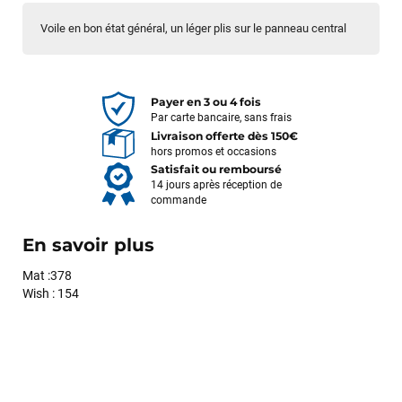
Voile en bon état général, un léger plis sur le panneau central
Payer en 3 ou 4 fois
Par carte bancaire, sans frais
Livraison offerte dès 150€
hors promos et occasions
Satisfait ou remboursé
14 jours après réception de
commande
En savoir plus
Mat :378
Wish : 154
François
il y a un mois
J’ai commandé un pack via leur site internet. À peine la