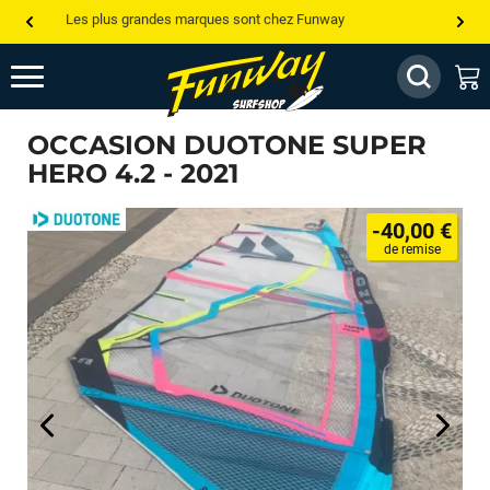
Les plus grandes marques sont chez Funway
Jusqu’à -75% de remise sur le windsurf, wingfoil, etc...
💰 Meilleur prix garanti — Moins cher ailleurs ? On s’aligne !
OCCASION DUOTONE SUPER
Besoin de conseils de pro ? Appelle nous !
HERO 4.2 - 2021
-40,00 €
de remise