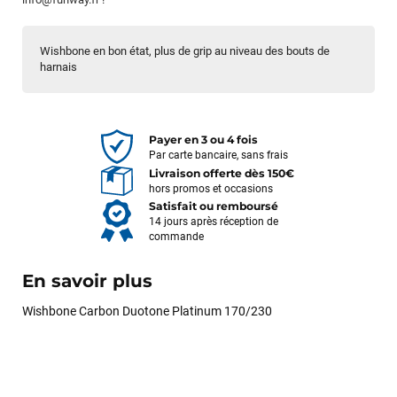
Wishbone en bon état, plus de grip au niveau des bouts de
harnais
Payer en 3 ou 4 fois
Par carte bancaire, sans frais
Livraison offerte dès 150€
hors promos et occasions
Satisfait ou remboursé
14 jours après réception de
commande
En savoir plus
Wishbone Carbon Duotone Platinum 170/230
François
il y a un mois
J’ai commandé un pack via leur site internet. À peine la