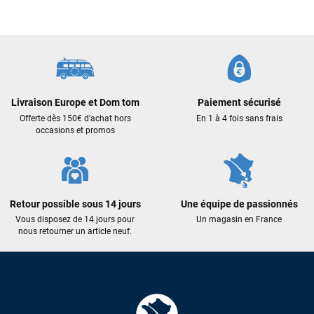
commande validée, le magasin m’a appelé pour confirmer
avec moi les caractéristiques des équipements, me conseiller
sur le matériel à choisir, et m’a même offert du matériel en
plus. Niveau réactivité, c’est au top : la commande est partie
le lendemain, et j’ai bien reçu tout le matériel dans un colis
propre et soigné. Plus qu’à tester ça sur l’eau ! Je
recommande vivement ce magasin pour son
Livraison Europe et Dom tom
Paiement sécurisé
professionnalisme et sa réactivité.
Offerte dès 150€ d'achat hors
En 1 à 4 fois sans frais
occasions et promos
Sébastien BACHELIER
il y a un mois
Cela faisait 6 mois que je galérais à remplacer ma board eux
m'ont trouvé une pépite à laquelle je n'aurais jamais pensé !
Excellent conseil excellent prix et en plus super sympas. Merci
Retour possible sous 14 jours
Une équipe de passionnés
encore pour cette severne dyno !
Vous disposez de 14 jours pour
Un magasin en France
nous retourner un article neuf.
Maronui RICHMOND
il y a 3 mois
J'ai acheté une voile d'occasion depuis Tahiti. Super service.
L'envoi a été rapide. La voile est arrivée en super état.
Mauruuru roa.