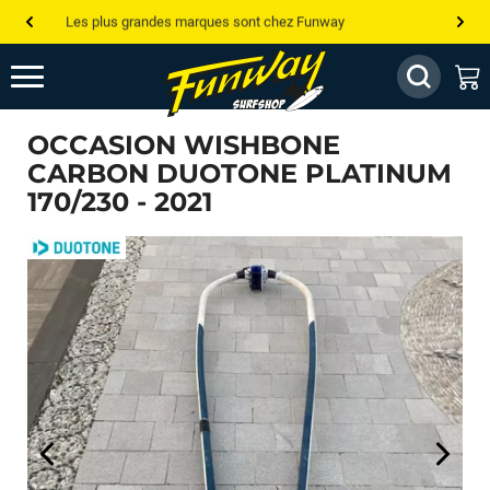
Les plus grandes marques sont chez Funway
Jusqu’à -75% de remise sur le windsurf, wingfoil, etc...
💰 Meilleur prix garanti — Moins cher ailleurs ? On s’aligne !
OCCASION WISHBONE
Besoin de conseils de pro ? Appelle nous !
CARBON DUOTONE PLATINUM
170/230 - 2021