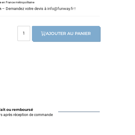
le en France métropolitaine
m
– Demandez votre devis à
info@funway.fr
!
AJOUTER AU PANIER
fait ou remboursé
rs après réception de commande