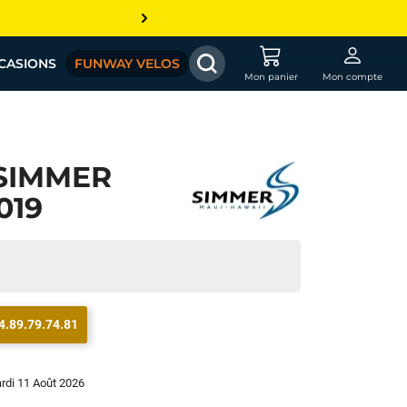
CASIONS
FUNWAY VELOS
Mon panier
Mon compte
SIMMER
019
4.89.79.74.81
ardi 11 Août 2026