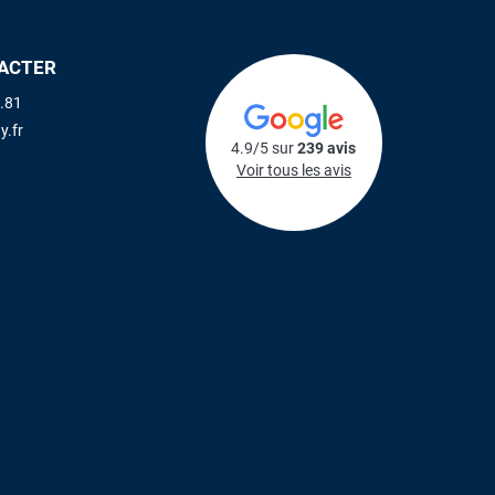
ACTER
.81
y.fr
4.9/5 sur
239 avis
Voir tous les avis