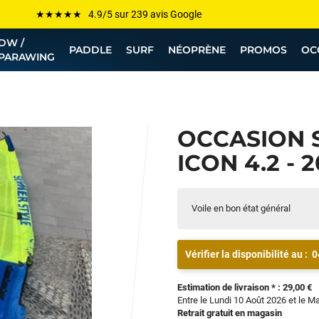
Les plus grandes marques sont chez Funway
DW /
Jusqu’à -75% de remise sur le windsurf, wingfoil, etc...
PADDLE
SURF
NÉOPRÈNE
PROMOS
OC
PARAWING
💰 Meilleur prix garanti — Moins cher ailleurs ? On s’aligne !
Besoin de conseils de pro ? Appelle nous !
OCCASION 
ICON 4.2 - 2
Voile en bon état général
Vérifier la disponibilité au :
0
Estimation de livraison * : 29,00 €
Entre le Lundi 10 Août 2026 et le M
Retrait gratuit en magasin