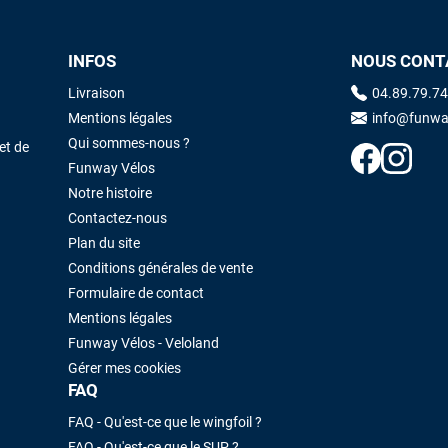
INFOS
NOUS CONT
Maronui RICHMOND
il y a 3 mois
J'ai acheté une voile d'occasion depuis Tahiti. Super service. L'envoi a
Livraison
04.89.79.74
été rapide. La voile est arrivée en super état. Mauruuru roa.
Mentions légales
info@funwa
Qui sommes-nous ?
et de
Funway Vélos
VOIR TOUS LES AVIS
LAISSER UN AVIS
Notre histoire
Contactez-nous
Plan du site
Conditions générales de vente
Formulaire de contact
Mentions légales
Funway Vélos - Veloland
Gérer mes cookies
FAQ
FAQ - Qu'est-ce que le wingfoil ?
FAQ - Qu'est-ce que le SUP ?