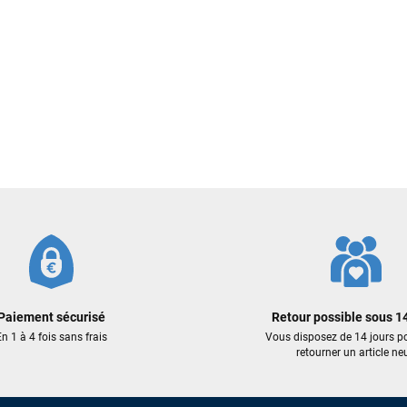
Votre satisfaction est notre priorité !
Découvrez quelques uns de vos
commentaires laissés sur Google
François
il y a un mois
J’ai commandé un pack via leur site internet. À peine la commande
validée, le magasin m’a appelé pour confirmer avec moi les
caractéristiques des équipements, me conseiller sur le matériel à choisir,
et m’a même offert du matériel en plus. Niveau réactivité, c’est au top :
la commande est partie le lendemain, et j’ai bien reçu tout le matériel
dans un colis propre et soigné. Plus qu’à tester ça sur l’eau ! Je
recommande vivement ce magasin pour son professionnalisme et sa
réactivité.
Paiement sécurisé
Retour possible sous 14
Sébastien BACHELIER
il y a un mois
n 1 à 4 fois sans frais
Vous disposez de 14 jours p
Cela faisait 6 mois que je galérais à remplacer ma board eux m'ont
retourner un article neu
trouvé une pépite à laquelle je n'aurais jamais pensé ! Excellent conseil
excellent prix et en plus super sympas. Merci encore pour cette severne
dyno !