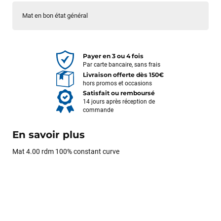
Mat en bon état général
Payer en 3 ou 4 fois
Par carte bancaire, sans frais
Livraison offerte dès 150€
hors promos et occasions
Satisfait ou remboursé
14 jours après réception de
commande
En savoir plus
Mat 4.00 rdm 100% constant curve
François
il y a un mois
J’ai commandé un pack via leur site internet. À peine la
commande validée, le magasin m’a appelé pour confirmer