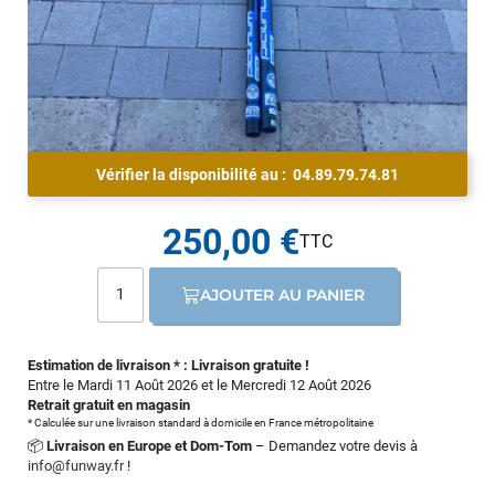
Vérifier la disponibilité au :
04.89.79.74.81
250,00 €
AJOUTER AU PANIER
Estimation de livraison * : Livraison gratuite !
Entre le Mardi 11 Août 2026 et le Mercredi 12 Août 2026
Retrait gratuit en magasin
* Calculée sur une livraison standard à domicile en France métropolitaine
📦
Livraison en Europe et Dom-Tom
– Demandez votre devis à
info@funway.fr
!