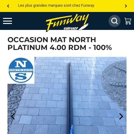
Les plus grandes marques sont chez Funway
Jusqu’à -75% de remise sur le windsurf, wingfoil, etc...
💰 Meilleur prix garanti — Moins cher ailleurs ? On s’aligne !
OCCASION MAT NORTH
Besoin de conseils de pro ? Appelle nous !
PLATINUM 4.00 RDM - 100%